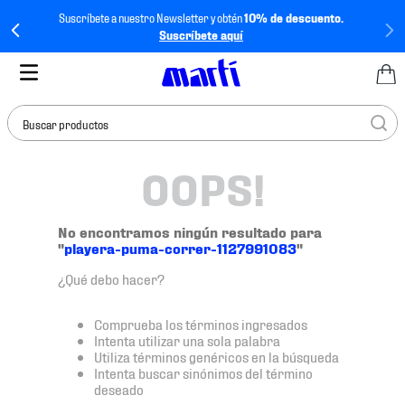
Suscríbete a nuestro Newsletter y obtén
10% de descuento.
Suscríbete aquí
Buscar productos
OOPS!
TÉRMINOS MÁS
BUSCADOS
1
.
tenis mujer
No encontramos ningún resultado para
"
playera-puma-correr-1127991083
"
2
.
tenis hombre
¿Qué debo hacer?
3
.
tenis
4
.
tenis futbol
Comprueba los términos ingresados
Intenta utilizar una sola palabra
5
.
mochila
Utiliza términos genéricos en la búsqueda
Intenta buscar sinónimos del término
6
.
jersey
deseado