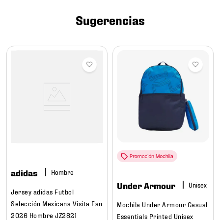
7
.
mochilas
Sugerencias
8
.
chivas
9
.
tenis niño
10
.
tenis nike
adidas
Hombre
Under Armour
Jersey adidas Futbol
Selección Mexicana Visita Fan
Mochila Under Armour Casual
2026 Hombre JZ2821
Essentials Printed Unisex