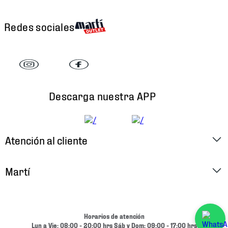
Redes sociales
Descarga nuestra APP
Atención al cliente
Factura Electrónica
Martí
Preguntas Frecuentes
Historia
Métodos de Pago
Ubica tu Tienda
Horarios de atención
Cambios y Devoluciones
Lun a Vie: 08:00 - 20:00 hrs Sáb y Dom: 09:00 - 17:00 hrs