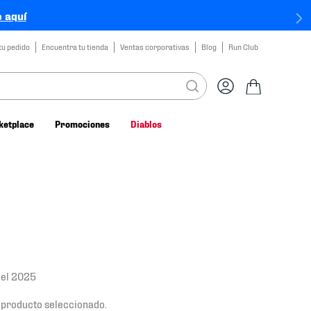
 aquí
tu pedido
Encuentra tu tienda
Ventas corporativas
Blog
Run Club
ketplace
Promociones
Diablos
 del 2025
producto seleccionado.