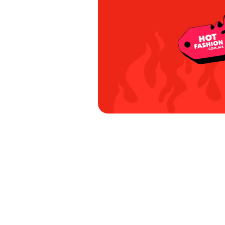
8
.
mochilas
9
.
tenis niño
10
.
tenis nike