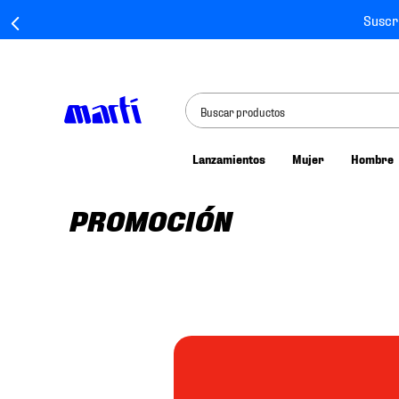
Suscr
Buscar productos
Lanzamientos
Mujer
Hombre
TÉRMINOS MÁS BUSCADOS
1
.
tenis mujer
PROMOCIÓN
2
.
tenis hombre
3
.
tenis
4
.
tenis futbol
5
.
jersey
6
.
mochila
7
.
chivas