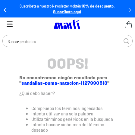
Suscríbete a nuestro Newsletter y obtén
10% de descuento.
Suscríbete aquí
Buscar productos
OOPS!
TÉRMINOS MÁS
BUSCADOS
1
.
tenis mujer
No encontramos ningún resultado para
"
sandalias-puma-natacion-1127990513
"
2
.
tenis hombre
¿Qué debo hacer?
3
.
tenis
4
.
tenis futbol
Comprueba los términos ingresados
Intenta utilizar una sola palabra
5
.
jersey
Utiliza términos genéricos en la búsqueda
Intenta buscar sinónimos del término
6
.
mochila
deseado