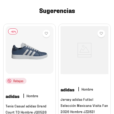
7
.
chivas
Sugerencias
8
.
mochilas
9
.
tenis niño
10
.
tenis nike
Rebajas
adidas
Hombre
adidas
Hombre
Jersey adidas Futbol
Selección Mexicana Visita Fan
Tenis Casual adidas Grand
2026 Hombre JZ2821
Court TD Hombre JQ0526