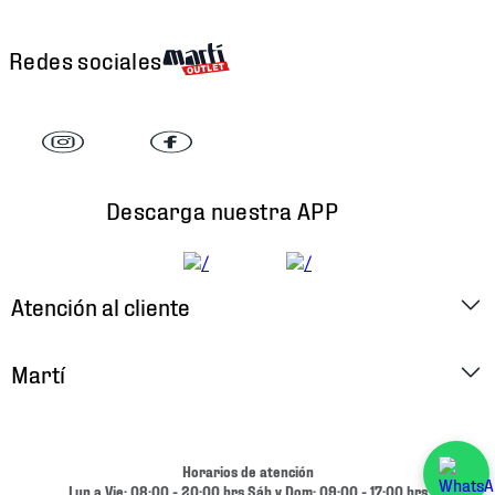
Redes sociales
Descarga nuestra APP
Atención al cliente
Factura Electrónica
Martí
Preguntas Frecuentes
Historia
Métodos de Pago
Ubica tu Tienda
Horarios de atención
Cambios y Devoluciones
Lun a Vie: 08:00 - 20:00 hrs Sáb y Dom: 09:00 - 17:00 hrs