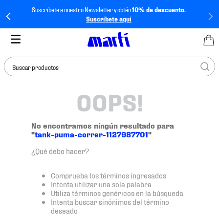
Suscríbete a nuestro Newsletter y obtén
10% de descuento.
Suscríbete aquí
Buscar productos
OOPS!
TÉRMINOS MÁS
BUSCADOS
1
.
tenis mujer
No encontramos ningún resultado para
"
tank-puma-correr-1127987701
"
2
.
tenis hombre
¿Qué debo hacer?
3
.
tenis
4
.
tenis futbol
Comprueba los términos ingresados
Intenta utilizar una sola palabra
5
.
jersey
Utiliza términos genéricos en la búsqueda
Intenta buscar sinónimos del término
6
.
mochila
deseado