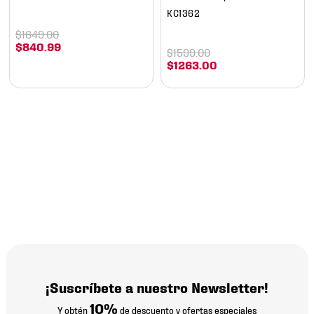
KC1362
$
1649
.
00
$
840
.
99
$
1599
.
00
$
1263
.
00
¡Suscríbete a nuestro Newsletter!
10%
Y obtén
de descuento y ofertas especiales