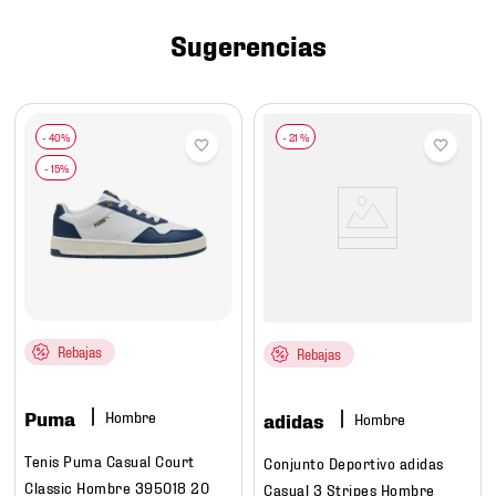
7
.
chivas
Sugerencias
8
.
mochilas
9
.
tenis niño
10
.
tenis nike
-
21 %
Rebajas
Rebajas
Puma
Hombre
adidas
Hombre
Tenis Puma Casual Court
Conjunto Deportivo adidas
Classic Hombre 395018 20
Casual 3 Stripes Hombre