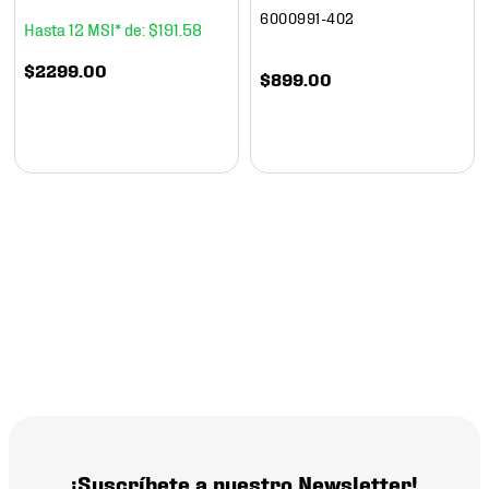
6000991-402
12
$
191
.
58
$
2299
.
00
$
899
.
00
¡Suscríbete a nuestro Newsletter!