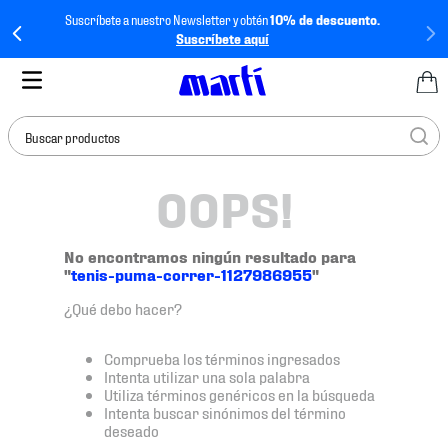
Suscríbete a nuestro Newsletter y obtén
10% de descuento.
Suscríbete aquí
Buscar productos
OOPS!
TÉRMINOS MÁS
BUSCADOS
1
.
tenis mujer
No encontramos ningún resultado para
"
tenis-puma-correr-1127986955
"
2
.
tenis hombre
¿Qué debo hacer?
3
.
tenis
4
.
tenis futbol
Comprueba los términos ingresados
Intenta utilizar una sola palabra
5
.
mochila
Utiliza términos genéricos en la búsqueda
Intenta buscar sinónimos del término
6
.
jersey
deseado