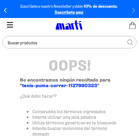
Suscríbete a nuestro Newsletter y obtén
10% de descuento.
Suscríbete aquí
Buscar productos
OOPS!
TÉRMINOS MÁS
BUSCADOS
1
.
tenis mujer
No encontramos ningún resultado para
"
tenis-puma-correr-1127990323
"
2
.
tenis hombre
¿Qué debo hacer?
3
.
tenis
4
.
tenis futbol
Comprueba los términos ingresados
Intenta utilizar una sola palabra
5
.
jersey
Utiliza términos genéricos en la búsqueda
Intenta buscar sinónimos del término
6
.
mochila
deseado