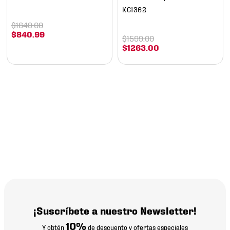
KC1362
$
1649
.
00
$
840
.
99
$
1599
.
00
$
1263
.
00
¡Suscríbete a nuestro Newsletter!
10%
Y obtén
de descuento y ofertas especiales