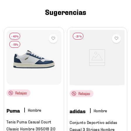
7
.
chivas
Sugerencias
8
.
mochilas
9
.
tenis niño
10
.
tenis nike
-
21 %
Rebajas
Rebajas
Puma
Hombre
adidas
Hombre
Tenis Puma Casual Court
Conjunto Deportivo adidas
Classic Hombre 395018 20
Casual 3 Stripes Hombre