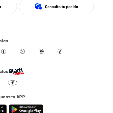
s
Consulta tu pedido
ales
ales
nuestra APP