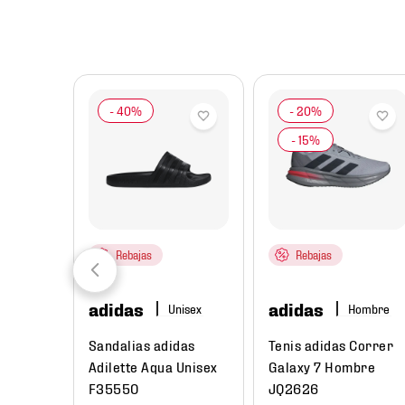
8
.
chivas
9
.
tenis niño
10
.
tenis nike
Rebajas
Rebajas
adidas
adidas
re
Hombre
ual
Sandalias adidas
Tenis adidas Correr
Low Next
Adilette Aqua Unisex
Galaxy 7 Hombre
e
F35550
JQ2626