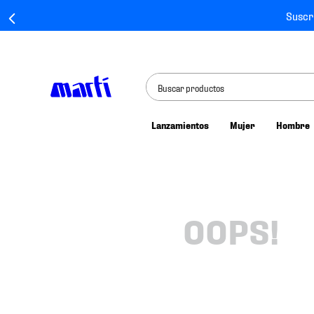
Suscr
Buscar productos
Lanzamientos
Mujer
Hombre
TÉRMINOS MÁS BUSCADOS
1
.
tenis mujer
2
.
tenis hombre
3
.
tenis
OOPS!
4
.
tenis futbol
5
.
mochila
6
.
jersey
7
.
mochilas