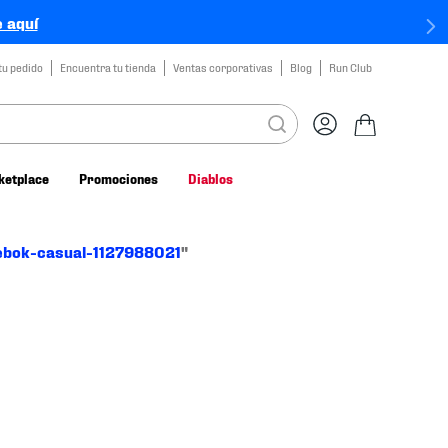
 aquí
tu pedido
Encuentra tu tienda
Ventas corporativas
Blog
Run Club
ketplace
Promociones
Diablos
ebok-casual-1127988021
"