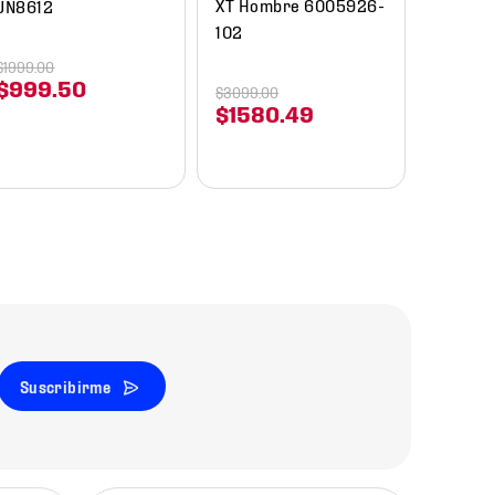
XT Hombre 6005926-
JN8612
102
$
1999
.
00
$
999
.
50
$
3099
.
00
$
1580
.
49
Suscribirme