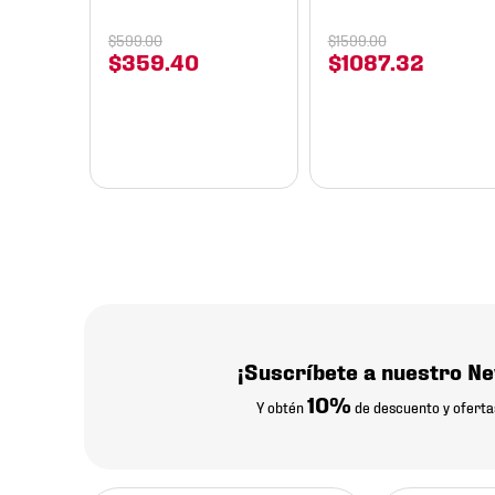
$
599
.
00
$
1599
.
00
$
359
.
40
$
1087
.
32
¡Suscríbete a nuestro Ne
10%
Y obtén
de descuento y oferta