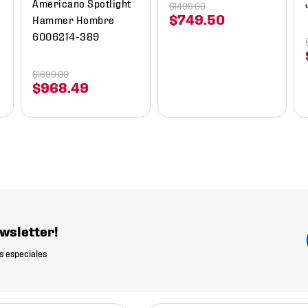
Americano Spotlight
$
1499
.
00
$
749
.
50
Hammer Hombre
6006214-389
$
1899
.
00
$
968
.
49
wsletter!
s especiales