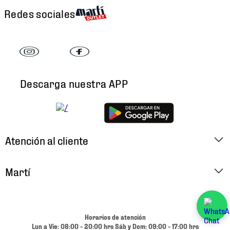
Redes sociales
Descarga nuestra APP
Atención al cliente
Factura Electrónica
Martí
Preguntas Frecuentes
Historia
Métodos de Pago
Ubica tu Tienda
Horarios de atención
Cambios y Devoluciones
Lun a Vie: 08:00 - 20:00 hrs Sáb y Dom: 09:00 - 17:00 hrs