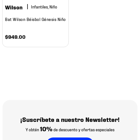
7
.
chivas
Wilson
Infantiles, Niño
8
.
mochilas
Bat Wilson Béisbol Génesis Niño
9
.
tenis niño
10
.
tenis nike
$
949
.
00
¡Suscríbete a nuestro Newsletter!
10%
Y obtén
de descuento y ofertas especiales