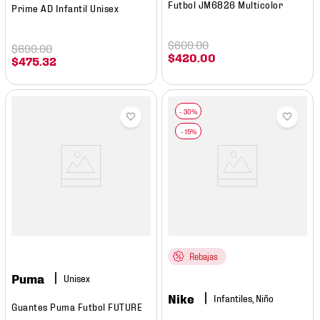
Futbol JM6826 Multicolor
Prime AD Infantil Unisex
$
609
.
00
$
699
.
00
$
420
.
00
$
475
.
32
Rebajas
Puma
Nike
Infantiles, Niño
Guantes Puma Futbol FUTURE