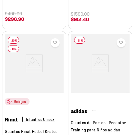
$
499
.
00
$
1599
.
00
$
296
.
90
$
951
.
40
-
31 %
Rebajas
adidas
Rinat
Guantes de Portero Predator
Training para Niños adidas
Guantes Rinat Futbol Kratos