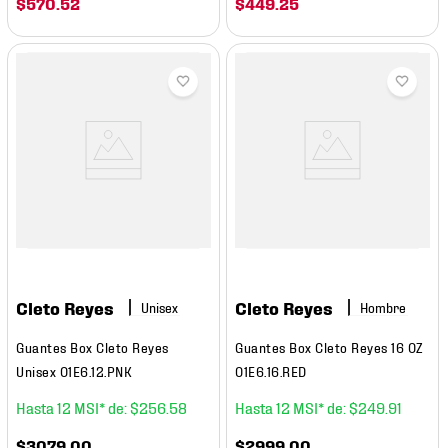
$
570
.
52
$
449
.
25
Cleto Reyes
Cleto Reyes
Hombre
Guantes Box Cleto Reyes
Guantes Box Cleto Reyes 16 OZ
Unisex 01E6.12.PNK
01E6.16.RED
12
$
256
.
58
12
$
249
.
91
$
3079
.
00
$
2999
.
00