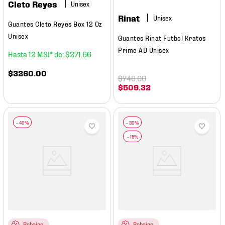
Cleto Reyes
Rinat
Guantes Cleto Reyes Box 12 Oz
Unisex
Guantes Rinat Futbol Kratos
Prime AD Unisex
12
$
271
.
66
$
3260
.
00
$
749
.
00
$
509
.
32
Rebajas
Rebajas