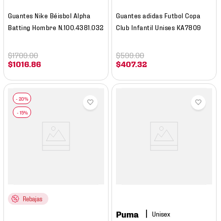
Guantes Nike Béisbol Alpha
Guantes adidas Futbol Copa
Batting Hombre N.100.4381.032
Club Infantil Unises KA7809
$
1709
.
00
$
599
.
00
$
1016
.
86
$
407
.
32
Rebajas
Puma