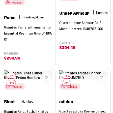
7
.
mochilas
Rebajas
8
.
chivas
Under Armour
Hombre
Puma
Hombre, Mujer
9
.
tenis niño
Guante Under Armour Golf
Guantes Puma Entrenamiento
Medal Hombre 1349705-001
10
.
tenis nike
Essential Premium Grip 041615
01
$
499
.
00
$
254
.
49
$
499
.
00
$
296
.
90
Rebajas
Rebajas
adidas
Rinat
Hombre
Guantes adidas Correr Unisex
Guantes Rinat Futbol Kratos