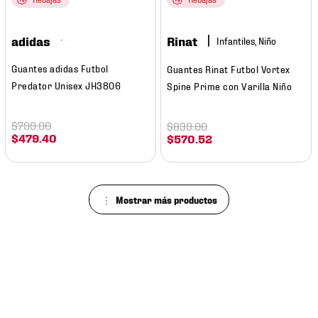
adidas
Rinat
Infantiles, Niño
Guantes adidas Futbol
Guantes Rinat Futbol Vortex
Predator Unisex JH3806
Spine Prime con Varilla Niño
$
799
.
00
$
839
.
00
$
479
.
40
$
570
.
52