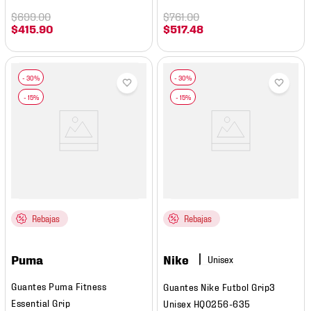
$
699
.
00
$
761
.
00
$
415
.
90
$
517
.
48
Rebajas
Rebajas
Puma
Nike
Guantes Puma Fitness
Guantes Nike Futbol Grip3
Essential Grip
Unisex HQ0256-635