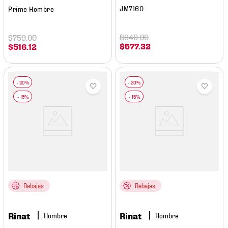
JM7160
Prime Hombre
$
849
.
00
$
759
.
00
$
577
.
32
$
516
.
12
Rebajas
Rebajas
Rinat
Rinat
Hombre
Hombre