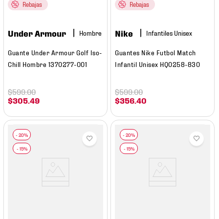
Rebajas
Rebajas
Under Armour
Nike
Hombre
Guante Under Armour Golf Iso-
Guantes Nike Futbol Match
Chill Hombre 1370277-001
Infantil Unisex HQ0258-830
$
599
.
00
$
599
.
00
$
305
.
49
$
356
.
40