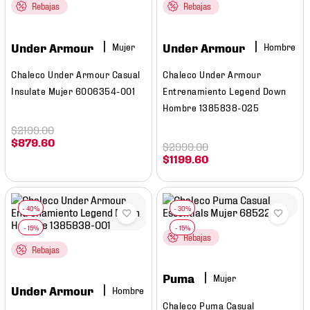
7
.
mochilas
Rebajas
Rebajas
8
.
chivas
Under Armour
Under Armour
Mujer
Hombre
9
.
tenis niño
Chaleco Under Armour Casual
Chaleco Under Armour
10
.
tenis nike
Insulate Mujer 6006354-001
Entrenamiento Legend Down
Hombre 1385838-025
$
2199
.
00
$
879
.
60
$
2999
.
00
$
1199
.
60
Rebajas
Rebajas
Puma
Mujer
Under Armour
Hombre
Chaleco Puma Casual