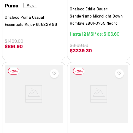
Puma
Mujer
Chaleco Eddie Bauer
Senderismo Microlight Down
Chaleco Puma Casual
Hombre EB01-0755 Negro
Essentials Mujer 685229 96
12
$
186
.
60
$
1499
.
00
$
3199
.
00
$
891
.
90
$
2239
.
30
-
55 %
-
55 %