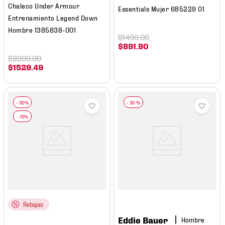
Chaleco Under Armour
Essentials Mujer 685229 01
Entrenamiento Legend Down
Hombre 1385838-001
$
1499
.
00
$
891
.
90
$
2999
.
00
$
1529
.
49
-
30 %
Rebajas
Eddie Bauer
Hombre