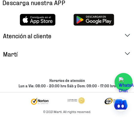
Descarga nuestra APP
Atención al cliente
Factura Electrónica
Martí
Preguntas Frecuentes
Historia
Métodos de Pago
Ubica tu Tienda
Horarios de atención
Cambios y Devoluciones
Lun a Vie: 08:00 - 20:00 hrs Sáb y Dom: 09:00 - 17:00 hrs
Aviso de Privacidad
Contacto
Términos y Condiciones
Condiciones de Entrega
© 2021 Martí. All rights reserved.
Promociones
Condiciones de Entrega y Devolución Marketplace
Experiencias