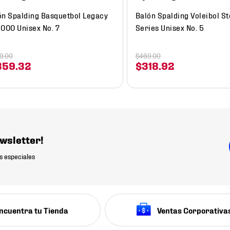
ón Spalding Basquetbol Legacy
Balón Spalding Voleibol S
1000 Unisex No. 7
Series Unisex No. 5
99
.
00
$
469
.
00
359
.
32
$
318
.
92
wsletter!
s especiales
ncuentra tu Tienda
Ventas Corporativa