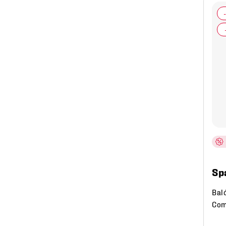
No. 9
Sp
Bal
Com