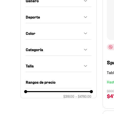
Género
Equipamiento
8
.
chivas
Hombre
9
.
tenis niño
Deporte
Mujer
10
.
tenis nike
Basquetbol
Color
Unisex
Futbol Americano
Café
Categoría
Voleibol
Multicolor
Sp
Naranja
Balones
Talla
Tab
Tableros
48 in
Rangos de precio
No. 5
$
69
$
4
$318.00
–
$4760.00
No. 6
No. 7