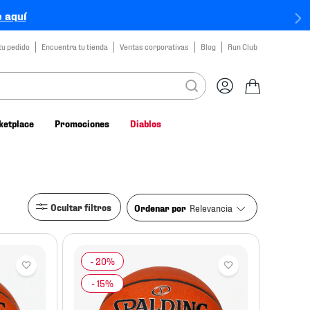
 aquí
tu pedido
Encuentra tu tienda
Ventas corporativas
Blog
Run Club
ketplace
Promociones
Diablos
Ocultar filtros
Relevancia
Ordenar por