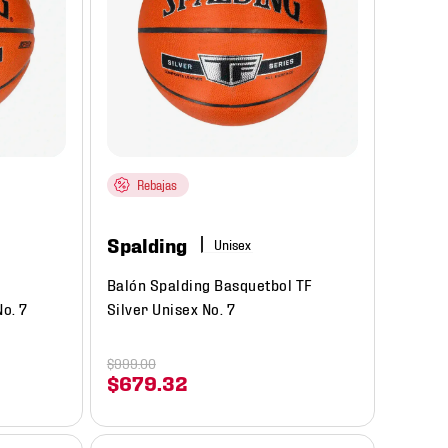
Rebajas
Spalding
l
Balón Spalding Basquetbol TF
o. 7
Silver Unisex No. 7
$
999
.
00
$
679
.
32