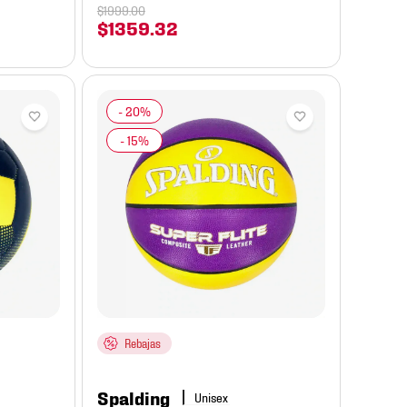
$
1999
.
00
$
1359
.
32
Rebajas
Spalding