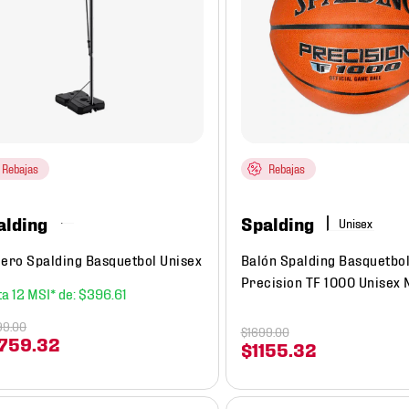
Rebajas
Rebajas
alding
Spalding
lero Spalding Basquetbol Unisex
Balón Spalding Basquetbo
Precision TF 1000 Unisex N
12
$
396
.
61
99
.
00
$
1699
.
00
759
.
32
$
1155
.
32