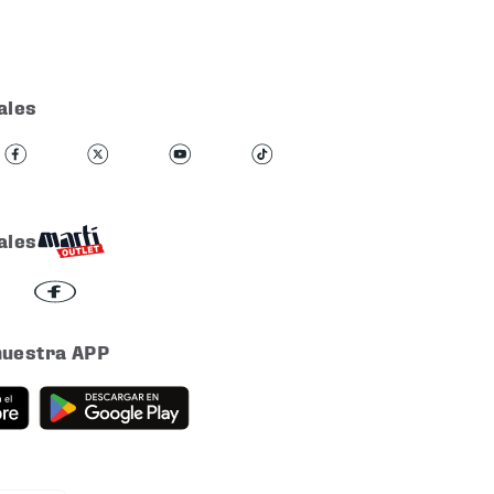
ales
ales
nuestra APP