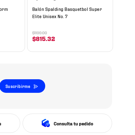
torm
Balón Spalding Basquetbol Super
Elite Unisex No. 7
$
1199
.
00
$
815
.
32
Suscribirme
s
Consulta tu pedido