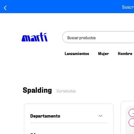
Suscr
Buscar productos
Lanzamientos
Mujer
Hombre
TÉRMINOS MÁS BUSCADOS
1
.
tenis mujer
2
.
tenis hombre
Spalding
3
.
tenis
9
productos
4
.
tenis futbol
5
.
jersey
Departamento
6
.
mochila
Accesorios
7
.
mochilas