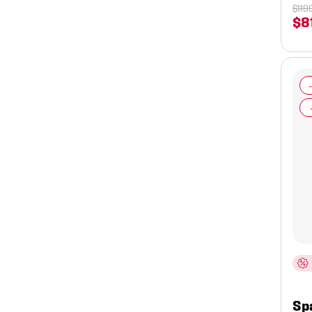
$
119
$
8
Sp