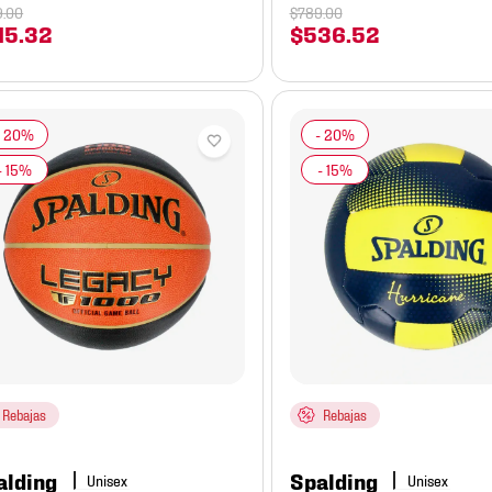
9
.
00
$
789
.
00
15
.
32
$
536
.
52
Rebajas
Rebajas
alding
Spalding