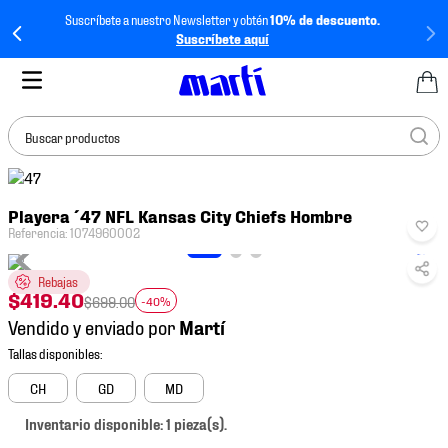
Suscríbete a nuestro Newsletter y obtén
10% de descuento.
Suscríbete aquí
Buscar productos
TÉRMINOS MÁS
Playera ´47 NFL Kansas City Chiefs Hombre
BUSCADOS
Referencia
:
1074960002
1
.
tenis mujer
Rebajas
2
.
tenis hombre
$
419
.
40
$
699
.
00
-40%
3
.
tenis
Vendido y enviado por
4
.
tenis futbol
5
.
jersey
CH
GD
MD
6
.
mochila
Inventario disponible: 1 pieza(s).