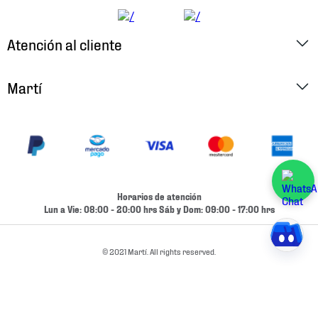
Atención al cliente
Factura Electrónica
Martí
Preguntas Frecuentes
Historia
Métodos de Pago
Ubica tu Tienda
Cambios y Devoluciones
Aviso de Privacidad
Contacto
Horarios de atención
Términos y Condiciones
Lun a Vie: 08:00 - 20:00 hrs Sáb y Dom: 09:00 - 17:00 hrs
Condiciones de Entrega
Promociones
Condiciones de Entrega y Devolución Marketplace
© 2021 Martí. All rights reserved.
Experiencias
Mapa del sitio
Bolsa De Trabajo