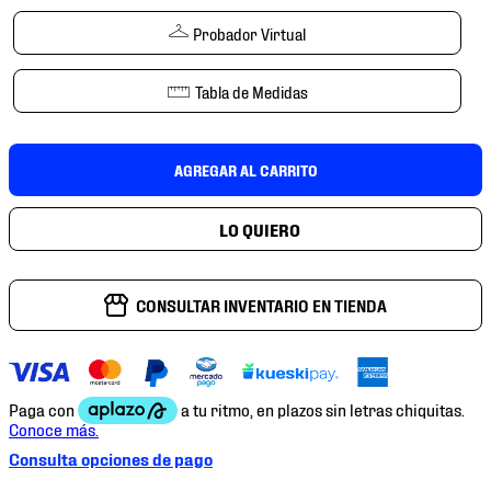
7
.
mochilas
Probador Virtual
8
.
chivas
9
.
tenis niño
Tabla de Medidas
10
.
tenis nike
AGREGAR AL CARRITO
CONSULTAR INVENTARIO EN TIENDA
Consulta opciones de pago