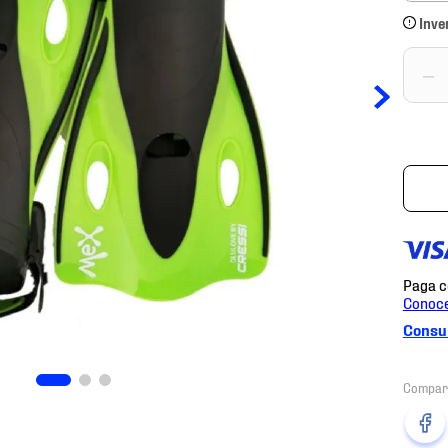
Inve
－
Consul