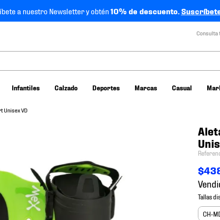
íbete a nuestro Newsletter y obtén
10% de descuento.
Suscríbete
Consulta 
Infantiles
Calzado
Deportes
Marcas
Casual
Mar
t Unisex VD
Alet
Unis
Referen
$
43
Vendi
CH-M