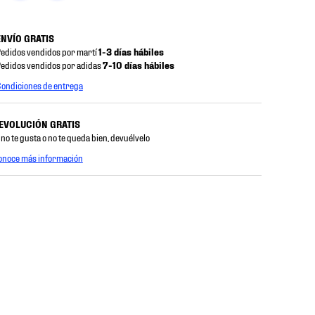
ENVÍO GRATIS
edidos vendidos por martí
1-3 días hábiles
edidos vendidos por adidas
7-10 días hábiles
ondiciones de entrega
EVOLUCIÓN GRATIS
 no te gusta o no te queda bien, devuélvelo
onoce más información