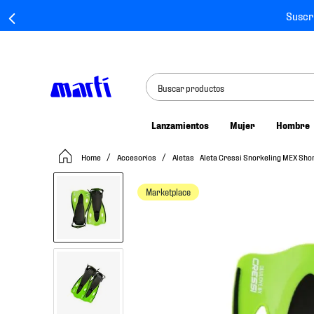
Suscr
Buscar productos
Lanzamientos
Mujer
Hombre
TÉRMINOS MÁS BUSCADOS
Accesorios
Aletas
Aleta Cressi Snorkeling MEX Shor
1
.
tenis mujer
2
.
tenis hombre
Marketplace
3
.
tenis
4
.
tenis futbol
5
.
mochila
6
.
jersey
7
.
mochilas