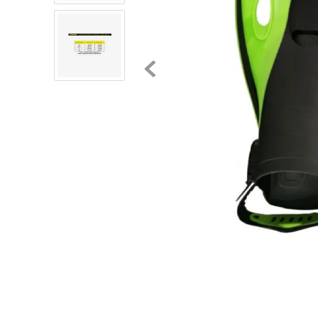
8
.
chivas
9
.
tenis niño
10
.
tenis nike