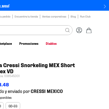
 aquí
tu pedido
Encuentra tu tienda
Ventas corporativas
Blog
Run Club
ketplace
Promociones
Diablos
a Cressi Snorkeling MEX Short
ex VD
cia
:
1081545001
8
.
48
do y enviado por
D
GD-EG