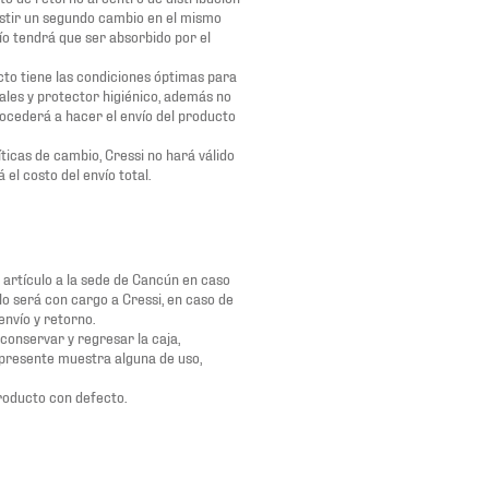
existir un segundo cambio en el mismo
ío tendrá que ser absorbido por el
cto tiene las condiciones óptimas para
ales y protector higiénico, además no
rocederá a hacer el envío del producto
íticas de cambio, Cressi no hará válido
el costo del envío total.
l artículo a la sede de Cancún en caso
ulo será con cargo a Cressi, en caso de
envío y retorno.
conservar y regresar la caja,
o presente muestra alguna de uso,
roducto con defecto.