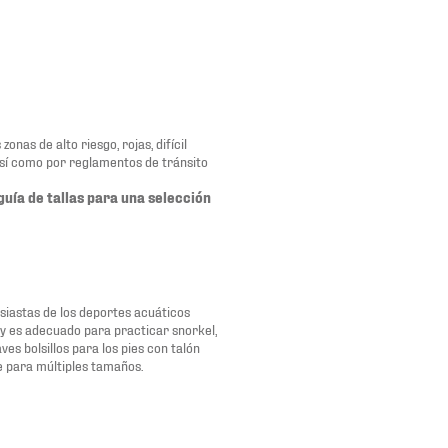
nas de alto riesgo, rojas, difícil
así como por reglamentos de tránsito
guía de tallas para una selección
usiastas de los deportes acuáticos
 y es adecuado para practicar snorkel,
es bolsillos para los pies con talón
e para múltiples tamaños.