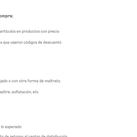
compra:
 artículos en productos con precio
s que usaron códigos de descuento
ojado o con otra forma de maltrato.
litre, sulfatación, etc.
 lo esperado:
o de retorno al centro de distribución