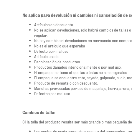
No aplica para devolución ni cambios ni cancelación de 
Artículos en descuento
No se aplican devoluciones, solo habrá cambios de tallas o
regular.
No hay cambios ni devoluciones en mercancía con compra
No es el artículo que esperaba
Defecto por mal uso
Artículo usado
Decoloración de productos.
Productos dañados intencionalmente o por mal uso.
El empaque no tiene etiquetas o éstas no son originales.
El empaque se encuentre roto, rayado, golpeado, sucio, m
Producto de remate o con descuento.
Manchas provocadas por uso de maquillaje, tierra, arena, sa
Defectos por mal uso
Cambios de talla:
SI la talla del producto resulta ser más grande o más pequeña de
Los costos de envío correrán a cuenta del comprador, tant