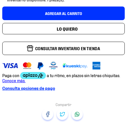
7
.
chivas
8
.
mochilas
AGREGAR AL CARRITO
9
.
tenis niño
10
.
tenis nike
CONSULTAR INVENTARIO EN TIENDA
Consulta opciones de pago