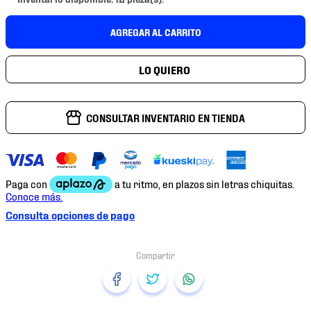
7
.
mochilas
8
.
chivas
AGREGAR AL CARRITO
9
.
tenis niño
10
.
tenis nike
CONSULTAR INVENTARIO EN TIENDA
Consulta opciones de pago