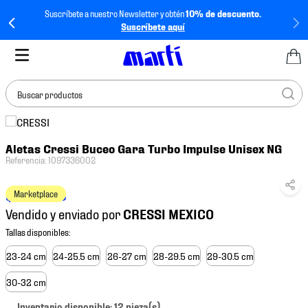
Suscríbete a nuestro Newsletter y obtén
10% de descuento.
Suscríbete aquí
Buscar productos
TÉRMINOS MÁS
Aletas Cressi Buceo Gara Turbo Impulse Unisex NG
BUSCADOS
Referencia
:
1097336002
1
.
tenis mujer
$
4805
.
18
Marketplace
2
.
tenis hombre
Vendido y enviado por
3
.
tenis
4
.
tenis futbol
23-24 cm
24-25.5 cm
26-27 cm
28-29.5 cm
29-30.5 cm
5
.
jersey
30-32 cm
6
.
mochila
Inventario disponible: 12 pieza(s).