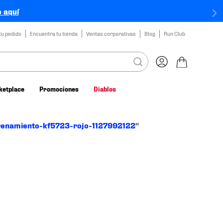
 aquí
tu pedido
Encuentra tu tienda
Ventas corporativas
Blog
Run Club
ketplace
Promociones
Diablos
trenamiento-kf5723-rojo-1127992122
"