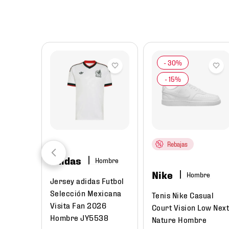
8
.
chivas
9
.
tenis niño
10
.
tenis nike
Rebajas
adidas
Hombre
Nike
Hombre
Jersey adidas Futbol
Selección Mexicana
Tenis Nike Casual
Visita Fan 2026
Court Vision Low Nex
Hombre JY5538
Nature Hombre