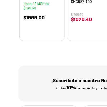
DH2987-100
12
$
166
.
58
$
1799
.
00
$
1999
.
00
$
1070
.
40
¡Suscríbete a nuestro Ne
10%
Y obtén
de descuento y oferta