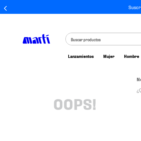
Suscr
Buscar productos
Lanzamientos
Mujer
Hombre
TÉRMINOS MÁS BUSCADOS
1
.
tenis mujer
N
2
.
tenis hombre
¿
3
.
tenis
OOPS!
4
.
tenis futbol
5
.
mochila
6
.
jersey
7
.
mochilas