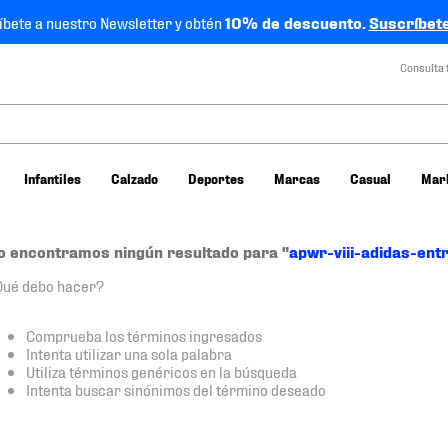
íbete a nuestro Newsletter y obtén
10% de descuento.
Suscríbete
Consulta 
Infantiles
Calzado
Deportes
Marcas
Casual
Mar
o encontramos ningún resultado para "
apwr-viii-adidas-en
Qué debo hacer?
Comprueba los términos ingresados
Intenta utilizar una sola palabra
Utiliza términos genéricos en la búsqueda
Intenta buscar sinónimos del término deseado