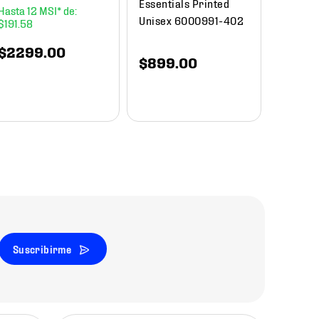
Essentials Printed
12
Unisex 6000991-402
$
191
.
58
$
1649
.
00
$
840
$
2299
.
00
$
899
.
00
Suscribirme