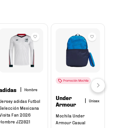
Reba
adidas
Hombre
Under
Puma
Jersey adidas Futbol
Armour
Selección Mexicana
Tenis P
Visita Fan 2026
Mochila Under
Court C
Hombre JZ2821
Armour Casual
395018