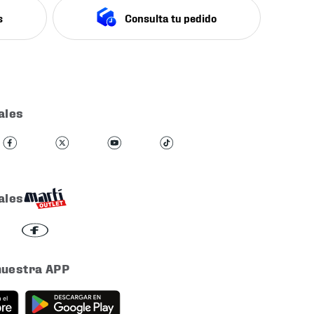
s
Consulta tu pedido
ales
ales
nuestra APP