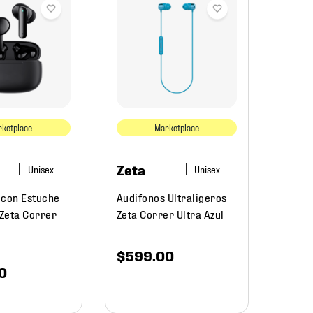
Zeta
Audíf
Aud5 
ketplace
Marketplace
$
69
Zeta
 con Estuche
Audifonos Ultraligeros
Zeta Correr
Zeta Correr Ultra Azul
$
599
.
00
0