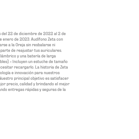
as del 22 de diciembre de 2022 al 2 de
 de enero de 2023. Audífono Zeta con
se a la Oreja sin resbalarse ni
parte de reajustar tus auriculares.
alámbrico y una batería de larga
vables). • Incluyen un estuche de tamaño
esitar recargarlo. La historia de Zeta
nología e innovación para nuestros
uestro principal objetivo es satisfacer
jor precio, calidad y brindando el mejor
zando entregas rápidas y seguras de la