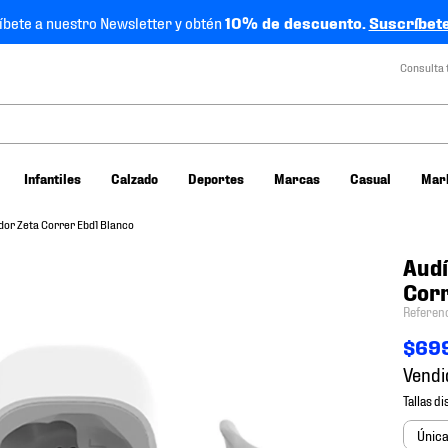
íbete a nuestro Newsletter y obtén
10% de descuento.
Suscríbete
Consulta 
Infantiles
Calzado
Deportes
Marcas
Casual
Mar
or Zeta Correr Ebd1 Blanco
Audí
Corr
Referen
$
69
Vendi
Únic