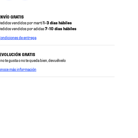
ENVÍO GRATIS
edidos vendidos por martí
1-3 días hábiles
edidos vendidos por adidas
7-10 días hábiles
ondiciones de entrega
EVOLUCIÓN GRATIS
 no te gusta o no te queda bien, devuélvelo
onoce más información