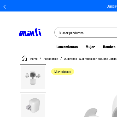
Suscr
Buscar productos
Lanzamientos
Mujer
Hombre
TÉRMINOS MÁS BUSCADOS
Accesorios
Audífonos
Audífonos con Estuche Cargad
1
.
tenis mujer
2
.
tenis hombre
Marketplace
3
.
tenis
4
.
tenis futbol
5
.
jersey
6
.
mochila
7
.
chivas