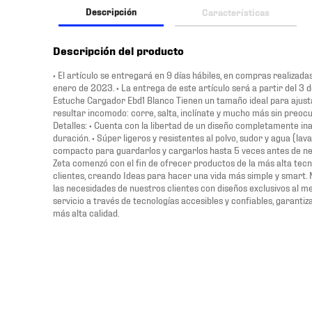
Descripción
Características
Descripción del producto
• El artículo se entregará en 9 días hábiles, en compras realizad
enero de 2023. • La entrega de este artículo será a partir del 3
Estuche Cargador Ebd1 Blanco Tienen un tamaño ideal para ajustar
resultar incomodo: corre, salta, inclínate y mucho más sin preocu
Detalles: • Cuenta con la libertad de un diseño completamente in
duración. • Súper ligeros y resistentes al polvo, sudor y agua (la
compacto para guardarlos y cargarlos hasta 5 veces antes de nec
Zeta comenzó con el fin de ofrecer productos de la más alta tec
clientes, creando Ideas para hacer una vida más simple y smart. N
las necesidades de nuestros clientes con diseños exclusivos al me
servicio a través de tecnologías accesibles y confiables, garanti
más alta calidad.