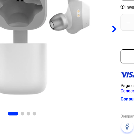
Inve
－
Consul