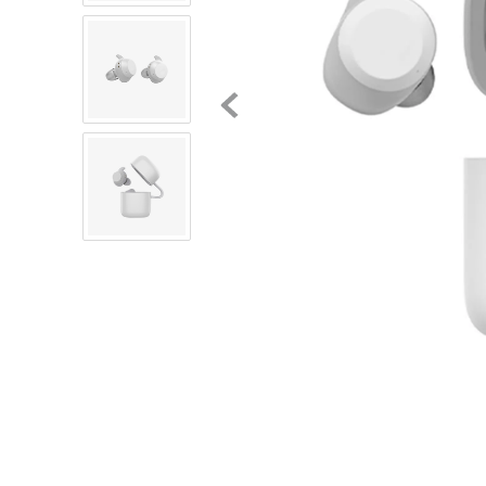
8
.
mochilas
9
.
tenis niño
10
.
tenis nike