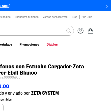
 aquí
tu pedido
Encuentra tu tienda
Ventas corporativas
Blog
Run Club
ketplace
Promociones
Diablos
fonos con Estuche Cargador Zeta
er Ebd1 Blanco
cia
:
1000059001
9
.
00
do y enviado por
a