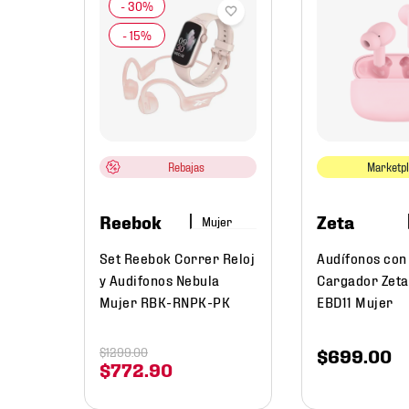
uche
rrer
Rebajas
Marketp
Reebok
Zeta
Mujer
Set Reebok Correr Reloj
Audífonos con
y Audifonos Nebula
Cargador Zeta
Mujer RBK-RNPK-PK
EBD11 Mujer
$
1299
.
00
$
699
.
00
$
772
.
90