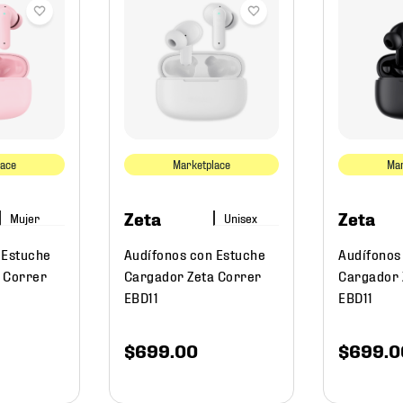
lace
Marketplace
Mar
Zeta
Zeta
Mujer
 Estuche
Audífonos con Estuche
Audífonos
 Correr
Cargador Zeta Correr
Cargador 
EBD11
EBD11
$
699
.
00
$
699
.
0