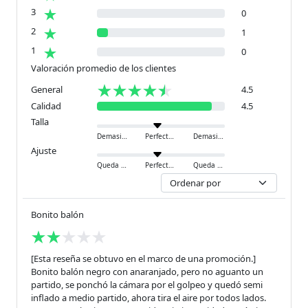
3
0
2
1
1
0
Valoración promedio de los clientes
General
4.5
Calidad
4.5
Talla
Demasiado pequeño
Perfecto
Demasiado grande
Ajuste
Queda ajustado
Perfecto
Queda holgado
Bonito balón
[Esta reseña se obtuvo en el marco de una promoción.]
Bonito balón negro con anaranjado, pero no aguanto un
partido, se ponchó la cámara por el golpeo y quedó semi
inflado a medio partido, ahora tira el aire por todos lados.