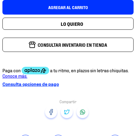
7
.
mochilas
AGREGAR AL CARRITO
8
.
chivas
9
.
tenis niño
10
.
tenis nike
CONSULTAR INVENTARIO EN TIENDA
Consulta opciones de pago