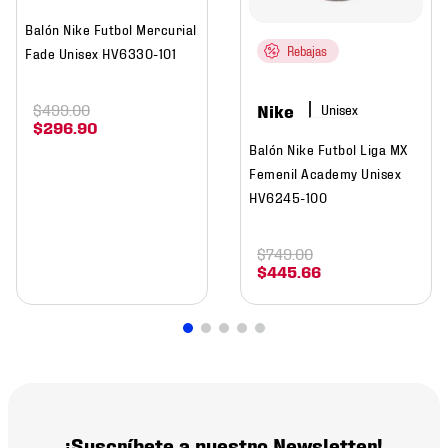
Balón Nike Futbol Mercurial
Rebajas
Fade Unisex HV6330-101
Nike
$
499
.
00
$
296
.
90
Balón Nike Futbol Liga MX
Femenil Academy Unisex
HV6245-100
$
749
.
00
$
445
.
66
¡Suscríbete a nuestro Newsletter!