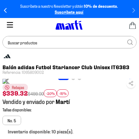
Suscríbete a nuestro Newsletter y obtén
10% de descuento.
Suscríbete aquí
Buscar productos
TÉRMINOS MÁS
Balón adidas Futbol Starlancer Club Unisex IT6383
BUSCADOS
Referencia
:
1065809002
1
.
tenis mujer
Rebajas
2
.
tenis hombre
$
339
.
32
$
499
.
00
-20%
-15%
3
.
tenis
Vendido y enviado por
4
.
tenis futbol
5
.
mochila
No. 5
6
.
jersey
Inventario disponible: 10 pieza(s).