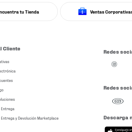
ncuentra tu Tienda
Ventas Corporativa
l Cliente
Redes soci
ativas
ectrónica
cuentes
Redes soci
go
oluciones
 Entrega
Descarga 
 Entrega y Devolución Marketplace