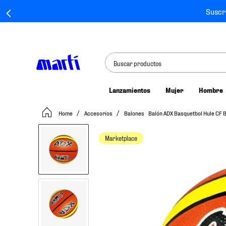
Suscr
Buscar productos
Lanzamientos
Mujer
Hombre
TÉRMINOS MÁS BUSCADOS
Accesorios
Balones
Balón ADX Basquetbol Hule CF
1
.
tenis mujer
2
.
tenis hombre
Marketplace
3
.
tenis
4
.
tenis futbol
5
.
mochila
6
.
jersey
7
.
mochilas