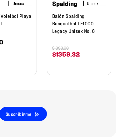
Spalding
Voleibol Playa
Balón Spalding
l
Basquetbol TF1000
Legacy Unisex No. 6
0
$
1999
.
00
$
1359
.
32
Suscribirme