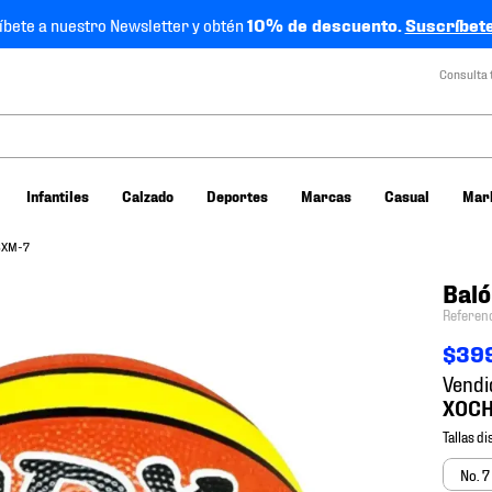
íbete a nuestro Newsletter y obtén
10% de descuento.
Suscríbete
Consulta 
Infantiles
Calzado
Deportes
Marcas
Casual
Mar
 BXM-7
Baló
Referen
$
39
Vendi
No. 7