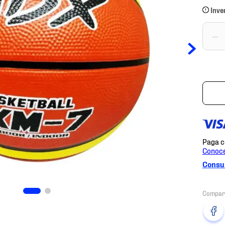
Inve
－
Consul