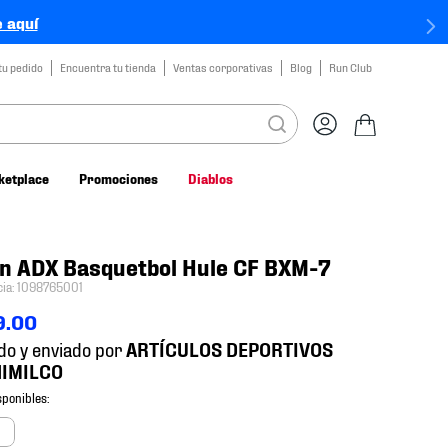
 aquí
tu pedido
Encuentra tu tienda
Ventas corporativas
Blog
Run Club
ketplace
Promociones
Diablos
n ADX Basquetbol Hule CF BXM-7
cia
:
1098765001
9
.
00
do y enviado por