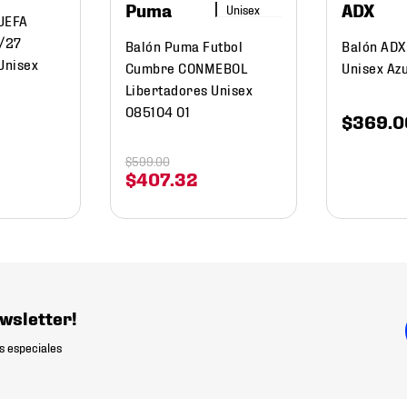
Puma
ADX
UEFA
/27
Balón Puma Futbol
Balón ADX 
Unisex
Cumbre CONMEBOL
Unisex Azu
Libertadores Unisex
085104 01
$
369
.
0
$
599
.
00
$
407
.
32
wsletter!
s especiales