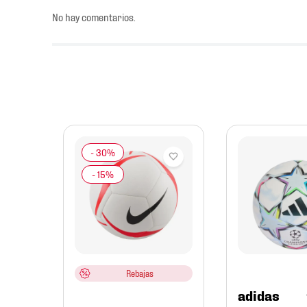
No hay comentarios.
ol
sex
Rebajas
adidas