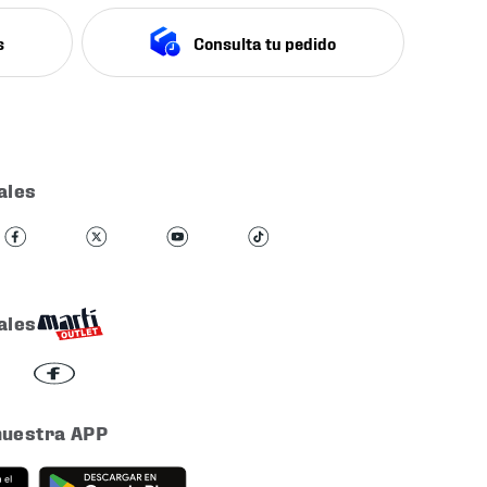
s
Consulta tu pedido
ales
ales
nuestra APP