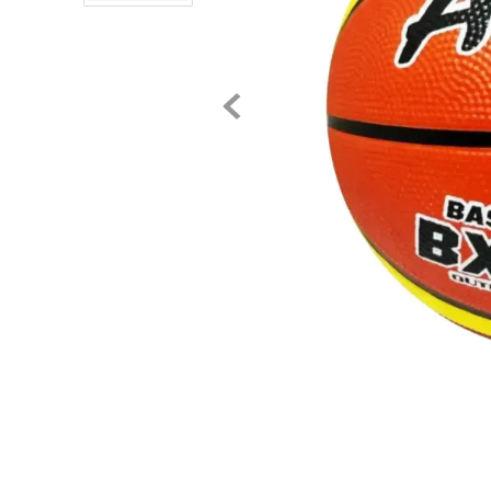
8
.
chivas
9
.
tenis niño
10
.
tenis nike