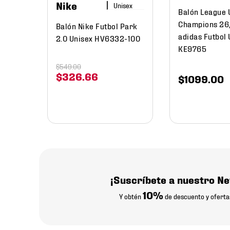
Nike
Balón League 
Champions 26
Balón Nike Futbol Park
adidas Futbol 
2.0 Unisex HV6332-100
KE9765
$
549
.
00
$
326
.
66
$
1099
.
00
¡Suscríbete a nuestro Ne
10%
Y obtén
de descuento y oferta