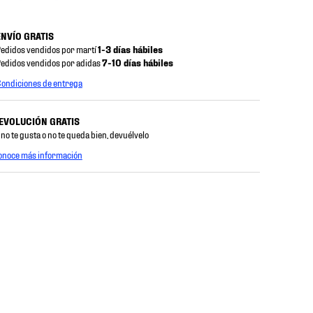
ENVÍO GRATIS
edidos vendidos por martí
1-3 días hábiles
edidos vendidos por adidas
7-10 días hábiles
ondiciones de entrega
EVOLUCIÓN GRATIS
 no te gusta o no te queda bien, devuélvelo
onoce más información