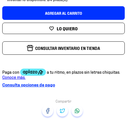
7
.
chivas
8
.
mochilas
AGREGAR AL CARRITO
9
.
tenis niño
10
.
tenis nike
CONSULTAR INVENTARIO EN TIENDA
Consulta opciones de pago