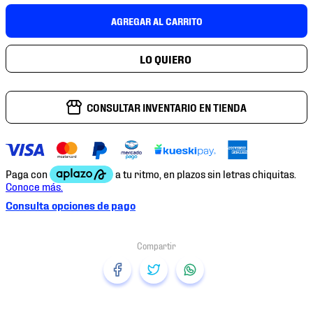
7
.
mochilas
AGREGAR AL CARRITO
8
.
chivas
9
.
tenis niño
10
.
tenis nike
CONSULTAR INVENTARIO EN TIENDA
Consulta opciones de pago