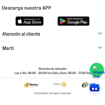
Descarga nuestra APP
Atención al cliente
Factura Electrónica
Martí
Preguntas Frecuentes
Historia
Métodos de Pago
Ubica tu Tienda
Horarios de atención
Cambios y Devoluciones
Lun a Vie: 08:00 - 20:00 hrs Sáb y Dom: 09:00 - 17:00 hrs
Aviso de Privacidad
Contacto
Términos y Condiciones
Condiciones de Entrega
© 2021 Martí. All rights reserved.
Promociones
Condiciones de Entrega y Devolución Marketplace