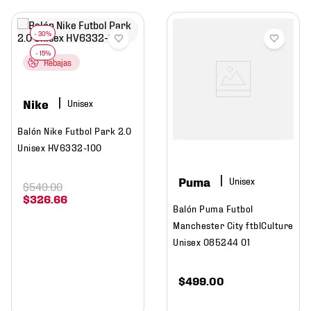
Rebajas
Nike
Balón Nike Futbol Park 2.0
Unisex HV6332-100
Puma
$
549
.
00
$
326
.
66
Balón Puma Futbol
Manchester City ftblCulture
Unisex 085244 01
$
499
.
00