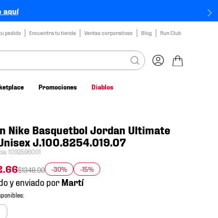
 aquí
tu pedido
Encuentra tu tienda
Ventas corporativas
Blog
Run Club
ketplace
Promociones
Diablos
n Nike Basquetbol Jordan Ultimate
Unisex J.100.8254.019.07
cia
:
1092596001
2
.
66
-30%
-15%
$
1349
.
00
do y enviado por