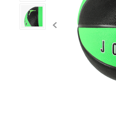
8
.
chivas
9
.
tenis niño
10
.
tenis nike