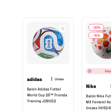
bol
Reba
adidas
Nike
Balón Adidas Futbol
World Cup 26™ Trionda
Balón Nike Fut
Training JD8032
MX Femenil A
Unisex HV624