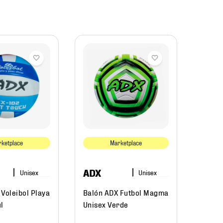
ADX
Balón
Unisex
ketplace
Marketplace
$
48
ADX
Voleibol Playa
Balón ADX Futbol Magma
l
Unisex Verde