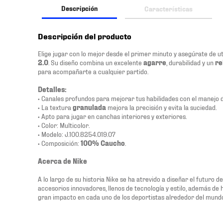
Descripción
Características
Descripción del producto
Elige jugar con lo mejor desde el primer minuto y asegúrate de ut
2.0
. Su diseño combina un excelente
agarre
, durabilidad y un
re
para acompañarte a cualquier partido.
Detalles:
• Canales profundos para mejorar tus habilidades con el manejo d
• La textura
granulada
mejora la precisión y evita la suciedad.
• Apto para jugar en canchas interiores y exteriores.
• Color: Multicolor.
• Modelo: J.100.8254.019.07
• Composición:
100% Caucho
.
Acerca de Nike
A lo largo de su historia Nike se ha atrevido a diseñar el futuro 
accesorios innovadores, llenos de tecnología y estilo, además de
gran impacto en cada uno de los deportistas alrededor del mund