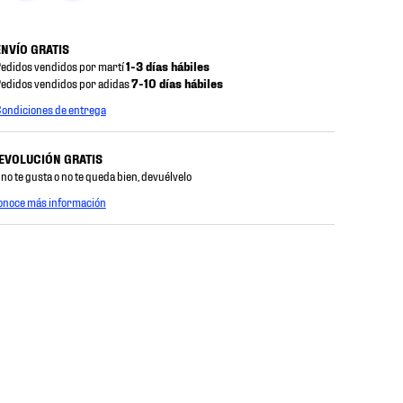
ENVÍO GRATIS
edidos vendidos por martí
1-3 días hábiles
edidos vendidos por adidas
7-10 días hábiles
ondiciones de entrega
EVOLUCIÓN GRATIS
 no te gusta o no te queda bien, devuélvelo
onoce más información