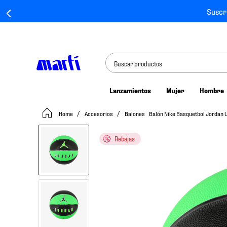
Suscr
Buscar productos
Lanzamientos
Mujer
Hombre
TÉRMINOS MÁS BUSCADOS
Accesorios
Balones
Balón Nike Basquetbol Jordan U
1
.
tenis mujer
2
.
tenis hombre
Rebajas
3
.
tenis
4
.
tenis futbol
5
.
jersey
6
.
mochila
7
.
mochilas