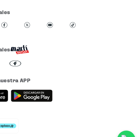
ales
ales
nuestra APP