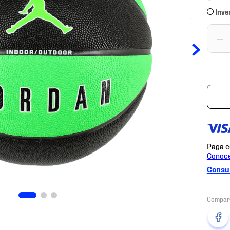
Inve
－
Consul