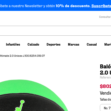
íbete a nuestro Newsletter y obtén
10% de descuento.
Suscríbete
Consulta 
Infantiles
Calzado
Deportes
Marcas
Casual
Mar
ltimate 2.0 Unisex J.100.8254.019.07
Baló
2.0 
Referen
$
80
Vendi
No. 7