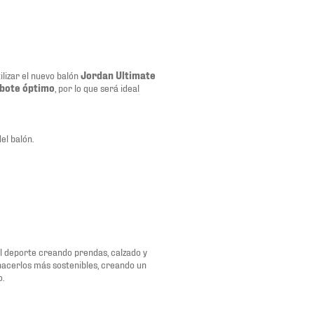
ilizar el nuevo balón
Jordan Ultimate
bote óptimo
, por lo que será ideal
el balón.
del deporte creando prendas, calzado y
 hacerlos más sostenibles, creando un
o.