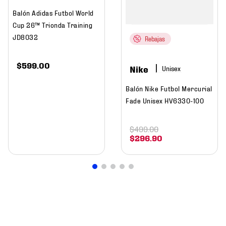
Balón Adidas Futbol World
Cup 26™ Trionda Training
JD8032
Rebajas
$
599
.
00
Nike
Balón Nike Futbol Mercurial
Fade Unisex HV6330-100
$
499
.
00
$
296
.
90