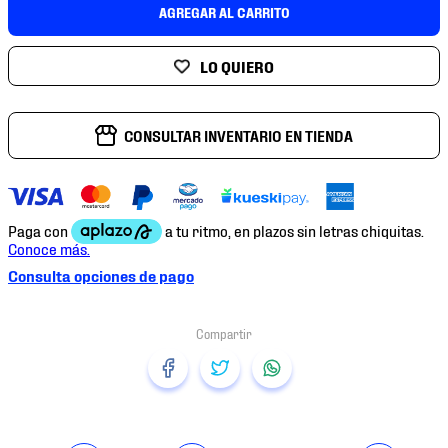
7
.
mochilas
AGREGAR AL CARRITO
8
.
chivas
9
.
tenis niño
10
.
tenis nike
CONSULTAR INVENTARIO EN TIENDA
Consulta opciones de pago