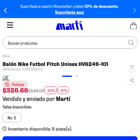
Suscríbete a nuestro Newsletter y obtén
10% de descuento.
Suscríbete aquí
Buscar productos
Nike
TÉRMINOS MÁS
Balón Nike Futbol Pitch Unisex HV6249-101
BUSCADOS
Referencia
:
1083088001
1
.
tenis mujer
Rebajas
2
.
tenis hombre
$
326
.
66
$
549
.
00
-30%
-15%
Vendido y enviado por
3
.
tenis
4
.
tenis futbol
No. 5
5
.
jersey
Inventario disponible: 8 pieza(s).
6
.
mochila