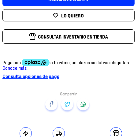
7
.
mochilas
8
.
chivas
9
.
tenis niño
10
.
tenis nike
CONSULTAR INVENTARIO EN TIENDA
Consulta opciones de pago