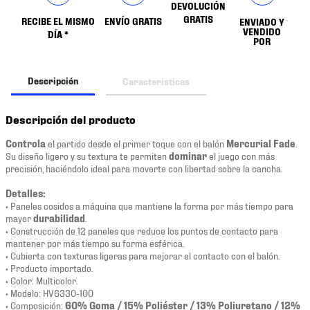
DEVOLUCIÓN
GRATIS
RECIBE EL MISMO
ENVÍO GRATIS
ENVIADO Y
VENDIDO
DÍA *
POR
Descripción
Características
Descripción del producto
Controla
el partido desde el primer toque con el balón
Mercurial Fade
.
Su diseño ligero y su textura te permiten
dominar
el juego con más
precisión, haciéndolo ideal para moverte con libertad sobre la cancha.
Detalles:
• Paneles cosidos a máquina que mantiene la forma por más tiempo para
mayor
durabilidad
.
• Construcción de 12 paneles que reduce los puntos de contacto para
mantener por más tiempo su forma esférica.
• Cubierta con texturas ligeras para mejorar el contacto con el balón.
• Producto importado.
• Color: Multicolor.
• Modelo: HV6330-100
• Composición:
60% Goma / 15% Poliéster / 13% Poliuretano / 12%