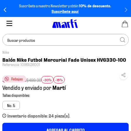
Suscríbete a nuestro Newsletter y obtén
10% de descuento.
Suscríbete aquí
Buscar productos
Nike
TÉRMINOS MÁS
Balón Nike Futbol Mercurial Fade Unisex HV6330-100
BUSCADOS
Referencia
:
1096526001
1
.
tenis mujer
$
296
.
90
Rebajas
$
499
.
00
-30%
-15%
2
.
tenis hombre
Vendido y enviado por
3
.
tenis
4
.
tenis futbol
No. 5
5
.
mochila
Inventario disponible: 24 pieza(s).
6
.
jersey
AGREGAR AL CARRITO