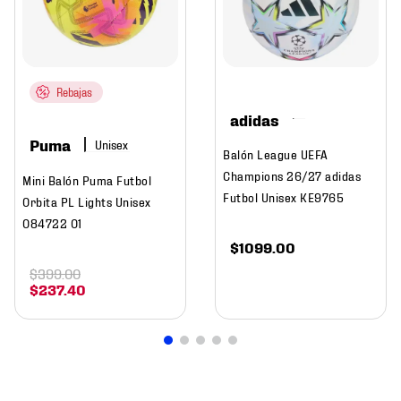
Rebajas
adidas
Puma
Balón League UEFA
Champions 26/27 adidas
Mini Balón Puma Futbol
Futbol Unisex KE9765
Orbita PL Lights Unisex
084722 01
$
1099
.
00
$
399
.
00
$
237
.
40