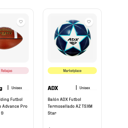
ADX
Balón
Termo
FTS1
Rebajas
Marketplace
$
56
g
ADX
lding Futbol
Balón ADX Futbol
o Advance Pro
Termosellado AZ TSXM
 9
Star