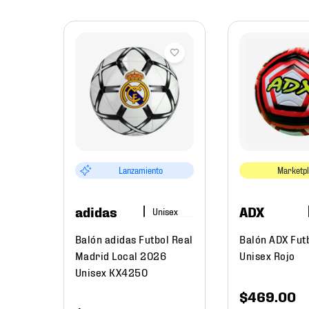
mbre
etbol
ex
Lanzamiento
Marketp
adidas
ADX
Balón adidas Futbol Real
Balón ADX Fu
Madrid Local 2026
Unisex Rojo
Unisex KX4250
$
469
.
00