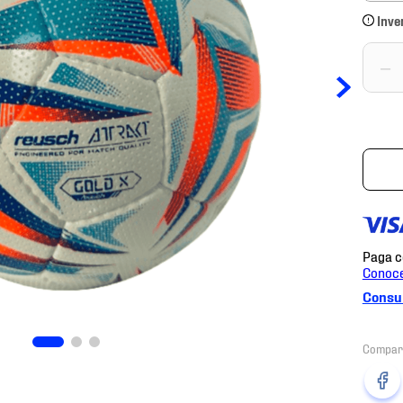
Inve
－
Consul