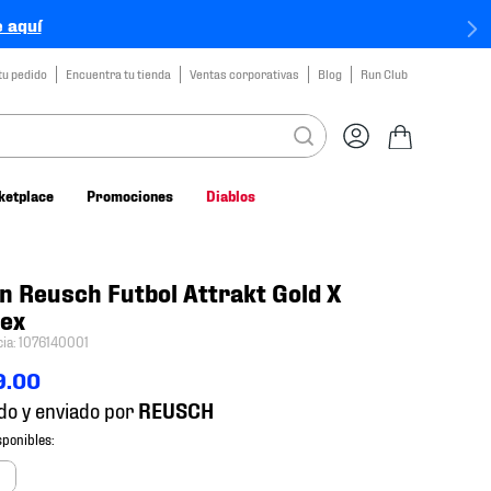
 aquí
tu pedido
Encuentra tu tienda
Ventas corporativas
Blog
Run Club
ketplace
Promociones
Diablos
n Reusch Futbol Attrakt Gold X
sex
cia
:
1076140001
9
.
00
do y enviado por