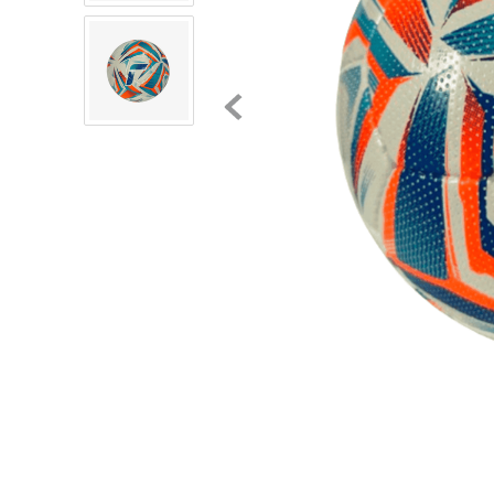
8
.
chivas
9
.
tenis niño
10
.
tenis nike