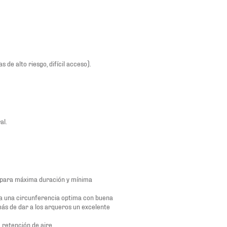
 de alto riesgo, difícil acceso).
al.
 para máxima duración y mínima
a una circunferencia optima con buena
emás de dar a los arqueros un excelente
 retención de aire.