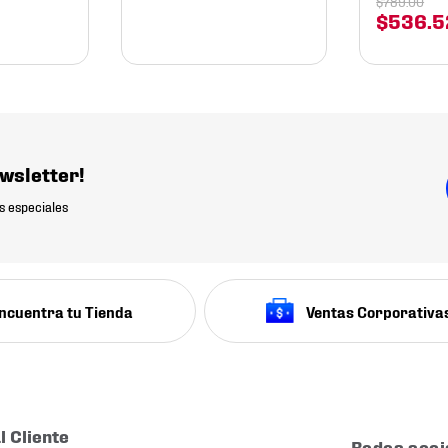
$
789
.
00
$
536
.
5
wsletter!
s especiales
ncuentra tu Tienda
Ventas Corporativa
l Cliente
Redes soci