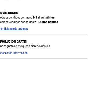
ENVÍO GRATIS
edidos vendidos por martí
1-3 días hábiles
edidos vendidos por adidas
7-10 días hábiles
ondiciones de entrega
EVOLUCIÓN GRATIS
 no te gusta o no te queda bien, devuélvelo
onoce más información