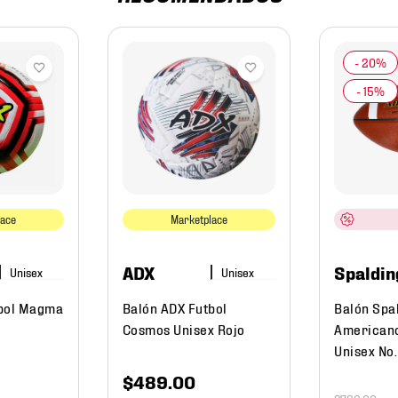
lace
Marketplace
ADX
Spaldin
tbol Magma
Balón ADX Futbol
Balón Spa
Cosmos Unisex Rojo
American
Unisex No.
$
489
.
00