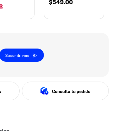
$
549
.
00
2
Suscribirme
s
Consulta tu pedido
ales