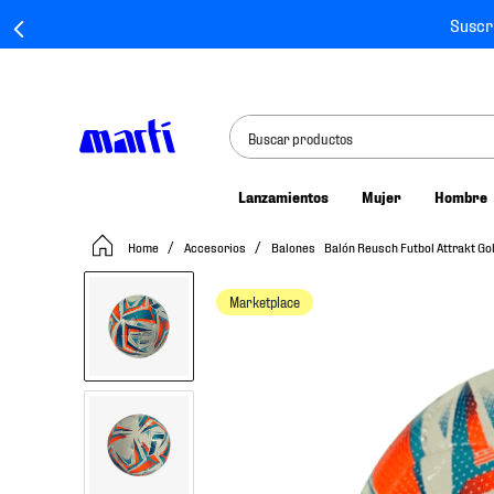
Suscr
Buscar productos
Lanzamientos
Mujer
Hombre
TÉRMINOS MÁS BUSCADOS
Accesorios
Balones
Balón Reusch Futbol Attrakt Go
1
.
tenis mujer
2
.
tenis hombre
Marketplace
3
.
tenis
4
.
tenis futbol
5
.
jersey
6
.
mochila
7
.
mochilas