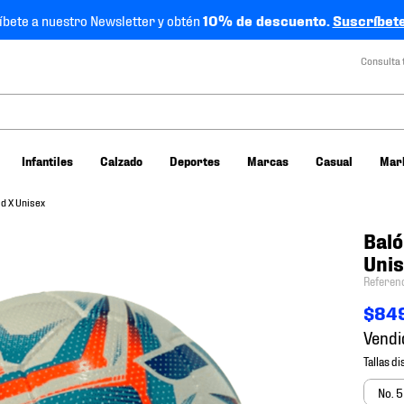
íbete a nuestro Newsletter y obtén
10% de descuento.
Suscríbete
Consulta 
Infantiles
Calzado
Deportes
Marcas
Casual
Mar
ld X Unisex
Baló
Uni
Referen
$
84
Vendi
No. 5