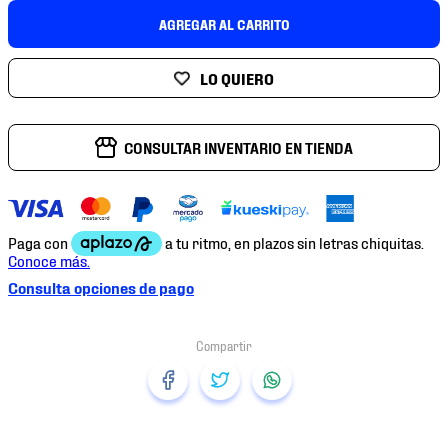
7
.
chivas
AGREGAR AL CARRITO
8
.
mochilas
9
.
tenis niño
10
.
tenis nike
CONSULTAR INVENTARIO EN TIENDA
Consulta opciones de pago