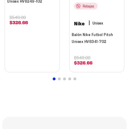
Unisex HV6249-102
Rebajas
$
549
.
00
$
326
.
66
Nike
Balón Nike Futbol Pitch
Unisex HV6341-702
$
549
.
00
$
326
.
66