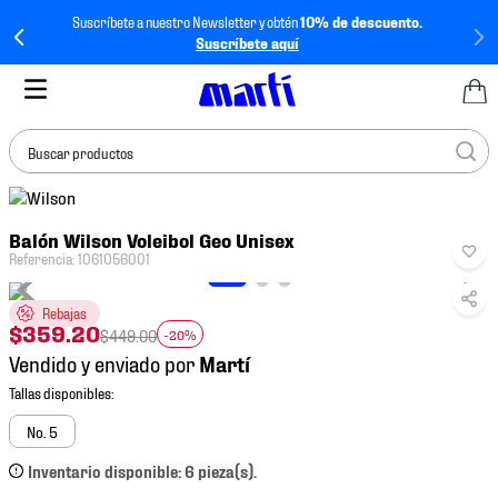
Suscríbete a nuestro Newsletter y obtén
10% de descuento.
Suscríbete aquí
Buscar productos
TÉRMINOS MÁS
Balón Wilson Voleibol Geo Unisex
BUSCADOS
Referencia
:
1061056001
1
.
tenis mujer
Rebajas
2
.
tenis hombre
$
359
.
20
$
449
.
00
-20%
3
.
tenis
Vendido y enviado por
4
.
tenis futbol
5
.
jersey
No. 5
6
.
mochila
Inventario disponible: 6 pieza(s).