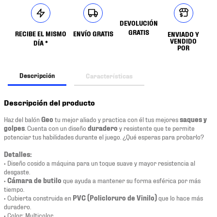
DEVOLUCIÓN
GRATIS
RECIBE EL MISMO
ENVÍO GRATIS
ENVIADO Y
VENDIDO
DÍA *
POR
Descripción
Características
Descripción del producto
Haz del balón
Geo
tu mejor aliado y practica con él tus mejores
saques y
golpes
. Cuenta con un diseño
duradero
y resistente que te permite
potenciar tus habilidades durante el juego. ¿Qué esperas para probarlo?
Detalles:
• Diseño cosido a máquina para un toque suave y mayor resistencia al
desgaste.
•
Cámara de butilo
que ayuda a mantener su forma esférica por más
tiempo.
• Cubierta construida en
PVC (Policloruro de Vinilo)
que lo hace más
duradero.
• Color: Multicolor.