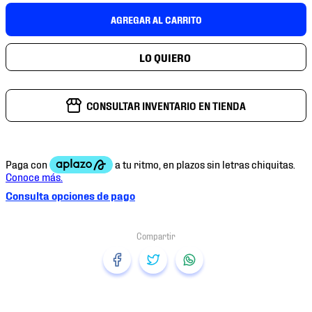
7
.
mochilas
AGREGAR AL CARRITO
8
.
tenis niño
9
.
chivas
10
.
tenis nike
CONSULTAR INVENTARIO EN TIENDA
Consulta opciones de pago