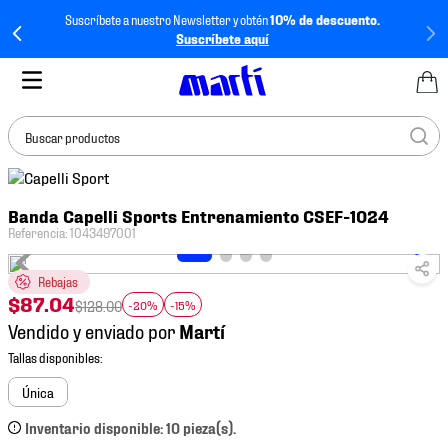
Suscríbete a nuestro Newsletter y obtén
10% de descuento.
Suscríbete aquí
Buscar productos
TÉRMINOS MÁS
Banda Capelli Sports Entrenamiento CSEF-1024
BUSCADOS
Referencia
:
1043497001
1
.
tenis mujer
Rebajas
2
.
tenis hombre
$
87
.
04
$
128
.
00
-20%
-15%
3
.
tenis
Vendido y enviado por
4
.
tenis futbol
5
.
mochila
Única
6
.
jersey
Inventario disponible: 10 pieza(s).