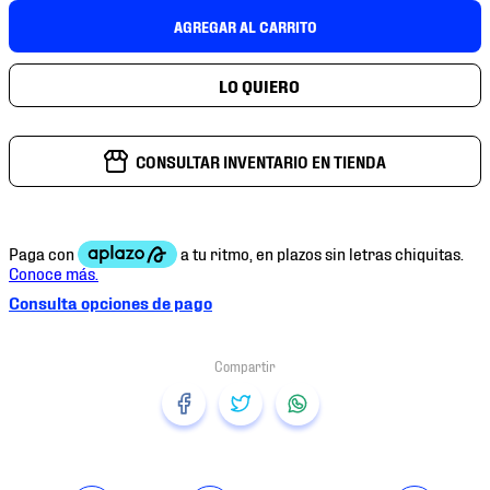
7
.
mochilas
AGREGAR AL CARRITO
8
.
chivas
9
.
tenis niño
10
.
tenis nike
CONSULTAR INVENTARIO EN TIENDA
Consulta opciones de pago