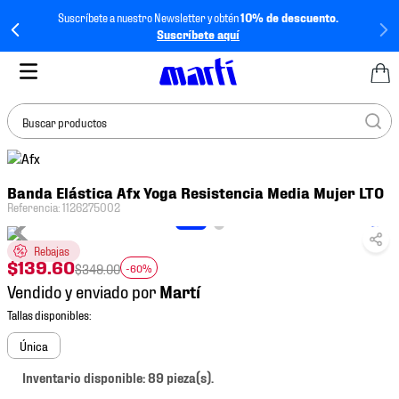
Suscríbete a nuestro Newsletter y obtén
10% de descuento.
Suscríbete aquí
Buscar productos
TÉRMINOS MÁS
Banda Elástica Afx Yoga Resistencia Media Mujer LT0
BUSCADOS
Referencia
:
1126275002
1
.
tenis mujer
Rebajas
2
.
tenis hombre
$
139
.
60
$
349
.
00
-60%
3
.
tenis
Vendido y enviado por
4
.
tenis futbol
5
.
jersey
Única
6
.
mochila
Inventario disponible: 89 pieza(s).