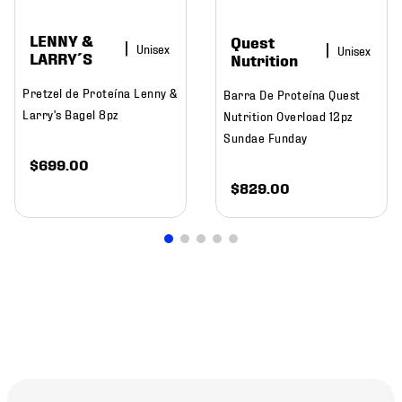
LENNY &
Quest
LARRY´S
Nutrition
Pretzel de Proteína Lenny &
Barra De Proteína Quest
Larry's Bagel 8pz
Nutrition Overload 12pz
Sundae Funday
$
699
.
00
$
829
.
00