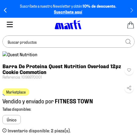
Suscríbete a nuestro Newsletter y obtén
10% de descuento.
Suscríbete aquí
Buscar productos
TÉRMINOS MÁS
Barra De Proteina Quest Nutrition Overload 12pz
BUSCADOS
Cookie Commotion
1
.
tenis mujer
Referencia
:
1098870001
2
.
tenis hombre
$
829
.
00
Marketplace
3
.
tenis
Vendido y enviado por
4
.
tenis futbol
5
.
mochila
Único
6
.
jersey
Inventario disponible: 2 pieza(s).