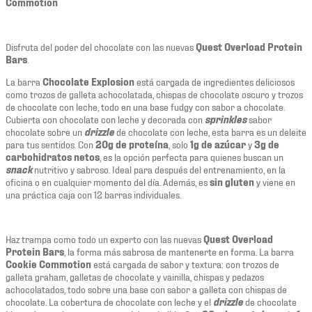
Commotion
Disfruta del poder del chocolate con las nuevas
Quest Overload Protein
Bars
.
La barra
Chocolate Explosion
está cargada de ingredientes deliciosos
como trozos de galleta achocolatada, chispas de chocolate oscuro y trozos
de chocolate con leche, todo en una base fudgy con sabor a chocolate.
Cubierta con chocolate con leche y decorada con
sprinkles
sabor
chocolate sobre un
drizzle
de chocolate con leche, esta barra es un deleite
para tus sentidos. Con
20g de proteína
, solo
1g de azúcar
y
3g de
carbohidratos netos
, es la opción perfecta para quienes buscan un
snack
nutritivo y sabroso. Ideal para después del entrenamiento, en la
oficina o en cualquier momento del día. Además, es
sin gluten
y viene en
una práctica caja con 12 barras individuales.
Haz trampa como todo un experto con las nuevas
Quest Overload
Protein Bars
, la forma más sabrosa de mantenerte en forma. La barra
Cookie Commotion
está cargada de sabor y textura: con trozos de
galleta graham, galletas de chocolate y vainilla, chispas y pedazos
achocolatados, todo sobre una base con sabor a galleta con chispas de
chocolate. La cobertura de chocolate con leche y el
drizzle
de chocolate