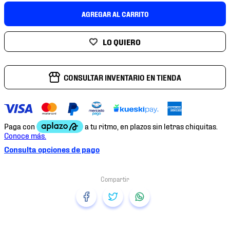
7
.
mochilas
AGREGAR AL CARRITO
8
.
chivas
9
.
tenis niño
10
.
tenis nike
CONSULTAR INVENTARIO EN TIENDA
Consulta opciones de pago