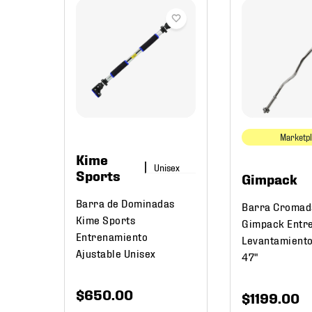
York
0 cm
Marketp
Kime
Sports
Gimpack
Barra de Dominadas
Barra Cromad
Kime Sports
Gimpack Entr
Entrenamiento
Levantamiento
Ajustable Unisex
47"
$
650
.
00
$
1199
.
00