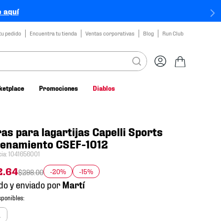
 aquí
tu pedido
Encuentra tu tienda
Ventas corporativas
Blog
Run Club
ketplace
Promociones
Diablos
as para lagartijas Capelli Sports
renamiento CSEF-1012
cia
:
1041656001
2
.
64
-20%
-15%
$
298
.
00
do y enviado por
a