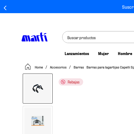
Suscr
Buscar productos
Lanzamientos
Mujer
Hombre
TÉRMINOS MÁS BUSCADOS
Accesorios
Barras
Barras para lagartijas Capelli 
1
.
tenis mujer
2
.
tenis hombre
Rebajas
3
.
tenis
4
.
tenis futbol
5
.
mochila
6
.
jersey
7
.
mochilas