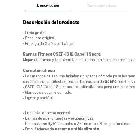
Descripción
Características
Descripción del producto
• Envío gratis.
• Producto original.
• Entrega de 3 a 7 días hábiles.
Barras Fitness CSEF-1012 Capelli Sport.
Mejora tu forma y fortalece tus músculos con las barras de flexio
Características:
• Los mangos de espuma brindan un agarre cómodo para las manos
sus bases son antideslizantes, las barras son de
acero
fuertes y
• CSEF-1012 Capelli Sport patas antideslizantes para una base res
• Mangos de agarre cómodo.
• Ligero y portátil.
• Fomenta la forma correcta.
• Barras de acero fuertes y ergonómicas.
• Dimensiones 9,75" de ancho x 7,5" de alto x 3" de profundidad.
• Empuñaduras de
espuma antideslizante
.