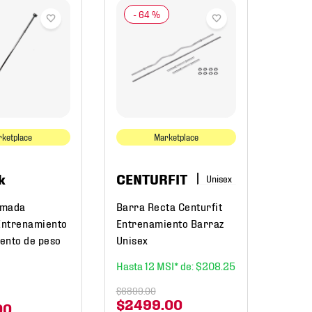
-
64 %
Cape
Spor
Barras
Capell
Entre
ketplace
Marketplace
1012
k
CENTURFIT
$
298
.
0
$
20
omada
Barra Recta Centurfit
Entrenamiento
Entrenamiento Barraz
ento de peso
Unisex
12
$
208
.
25
$
6899
.
00
$
2499
.
00
00