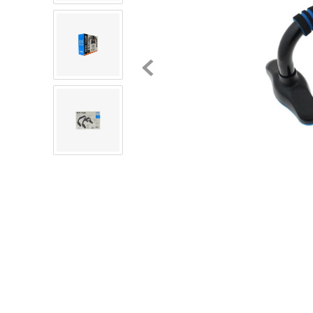
8
.
chivas
9
.
tenis niño
10
.
tenis nike