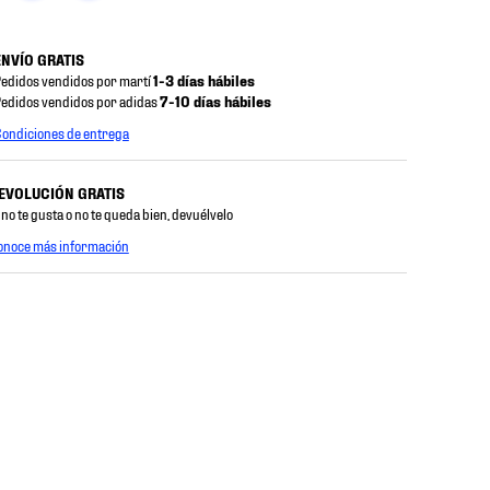
ENVÍO GRATIS
edidos vendidos por martí
1-3 días hábiles
edidos vendidos por adidas
7-10 días hábiles
ondiciones de entrega
EVOLUCIÓN GRATIS
 no te gusta o no te queda bien, devuélvelo
onoce más información