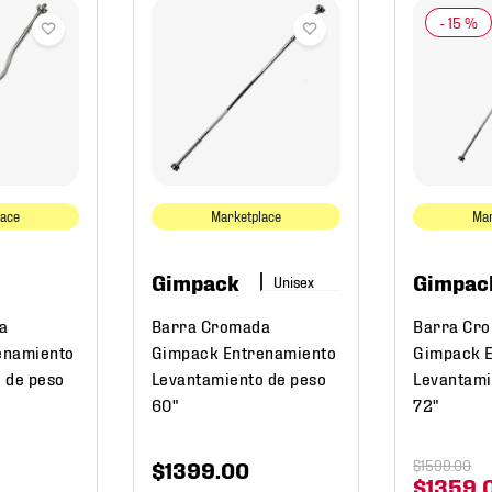
-
15 %
lace
Marketplace
Mar
Gimpack
Gimpac
a
Barra Cromada
Barra Cr
enamiento
Gimpack Entrenamiento
Gimpack 
 de peso
Levantamiento de peso
Levantami
60"
72"
$
1399
.
00
$
1599
.
00
$
1359
.