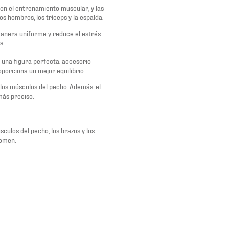
on el entrenamiento muscular, y las
s hombros, los tríceps y la espalda.
manera uniforme y reduce el estrés.
a.
 una figura perfecta. accesorio
porciona un mejor equilibrio.
los músculos del pecho. Además, el
más preciso.
culos del pecho, los brazos y los
domen.