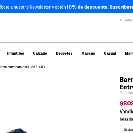
íbete a nuestro Newsletter y obtén
10% de descuento.
Suscríbete
Consulta 
Infantiles
Calzado
Deportes
Marcas
Casual
Mar
Sports Entrenamiento CSEF-1012
Barr
Ent
Referen
$
20
Vendi
Únic