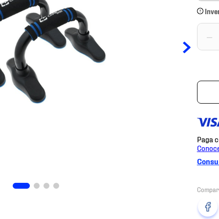
Inve
－
Consul