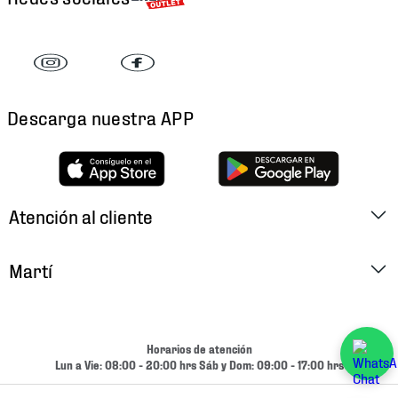
Descarga nuestra APP
Atención al cliente
Factura Electrónica
Martí
Preguntas Frecuentes
Historia
Métodos de Pago
Ubica tu Tienda
Horarios de atención
Cambios y Devoluciones
Lun a Vie: 08:00 - 20:00 hrs Sáb y Dom: 09:00 - 17:00 hrs
Aviso de Privacidad
Contacto