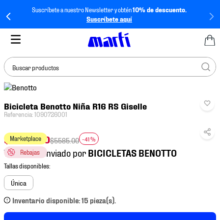
Suscríbete a nuestro Newsletter y obtén
10% de descuento.
Suscríbete aquí
Buscar productos
TÉRMINOS MÁS
Bicicleta Benotto Niña R16 RS Giselle
BUSCADOS
Referencia
:
1090726001
1
.
tenis mujer
$
3275
.
00
Marketplace
2
.
tenis hombre
-
41 %
$
5585
.
00
Vendido y enviado por
Rebajas
3
.
tenis
4
.
tenis futbol
Única
5
.
jersey
Inventario disponible: 15 pieza(s).
6
.
mochila