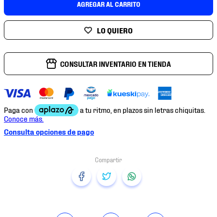
AGREGAR AL CARRITO
7
.
mochilas
8
.
chivas
9
.
tenis niño
10
.
tenis nike
CONSULTAR INVENTARIO EN TIENDA
Consulta opciones de pago