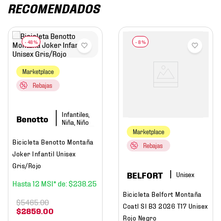
RECOMENDADOS
-
48 %
-
8 %
Marketplace
Rebajas
Infantiles,
Benotto
Niña, Niño
Marketplace
Bicicleta Benotto Montaña
Rebajas
Joker Infantil Unisex
Gris/Rojo
BELFORT
12
$
238
.
25
Bicicleta Belfort Montaña
$
5465
.
00
Coatl Sl B3 2026 T17 Unisex
$
2859
.
00
Rojo Negro