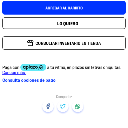
7
.
mochilas
AGREGAR AL CARRITO
8
.
chivas
9
.
tenis niño
10
.
tenis nike
CONSULTAR INVENTARIO EN TIENDA
Consulta opciones de pago