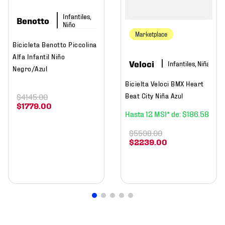
Infantiles,
Benotto
Niño
Marketplace
Bicicleta Benotto Piccolina
Alfa Infantil Niño
Veloci
Infantiles, Niña
Negro/Azul
Bicielta Veloci BMX Heart
Beat City Niña Azul
$
4145
.
00
$
1779
.
00
12
$
186
.
58
$
5598
.
00
$
2239
.
00