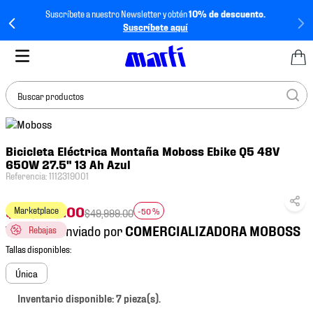
Suscríbete a nuestro Newsletter y obtén
10% de descuento.
Suscríbete aquí
Buscar productos
TÉRMINOS MÁS
Bicicleta Eléctrica Montaña Moboss Ebike Q5 48V
BUSCADOS
650W 27.5" 13 Ah Azul
1
.
tenis mujer
Referencia
:
1112319001
2
.
tenis hombre
$
24
,
999
.
00
Marketplace
-
50 %
$
49
,
999
.
00
3
.
tenis
Vendido y enviado por
Rebajas
4
.
tenis futbol
5
.
jersey
Única
6
.
mochila
Inventario disponible: 7 pieza(s).