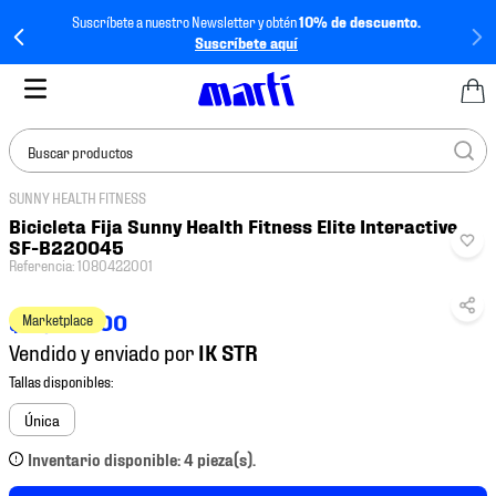
Suscríbete a nuestro Newsletter y obtén
10% de descuento.
Suscríbete aquí
Buscar productos
SUNNY HEALTH FITNESS
TÉRMINOS MÁS
Bicicleta Fija Sunny Health Fitness Elite Interactive
BUSCADOS
SF-B220045
Referencia
:
1080422001
1
.
tenis mujer
2
.
tenis hombre
$
12
,
890
.
00
Marketplace
Vendido y enviado por
3
.
tenis
4
.
jersey
Única
5
.
tenis futbol
Inventario disponible: 4 pieza(s).
6
.
mochila