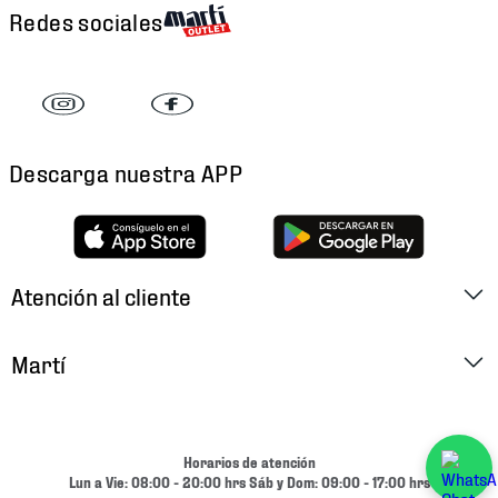
Redes sociales
Descarga nuestra APP
Atención al cliente
Factura Electrónica
Martí
Preguntas Frecuentes
Historia
Métodos de Pago
Ubica tu Tienda
Horarios de atención
Cambios y Devoluciones
Lun a Vie: 08:00 - 20:00 hrs Sáb y Dom: 09:00 - 17:00 hrs
Aviso de Privacidad