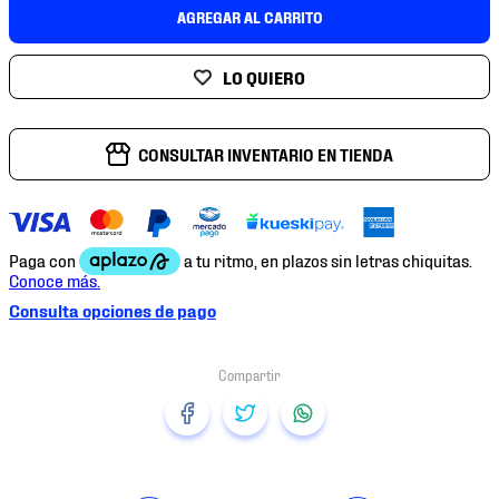
7
.
chivas
AGREGAR AL CARRITO
8
.
mochilas
9
.
tenis niño
10
.
tenis nike
CONSULTAR INVENTARIO EN TIENDA
Consulta opciones de pago