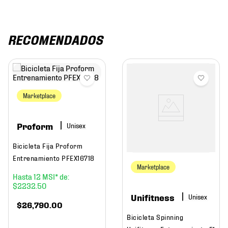
RECOMENDADOS
Marketplace
Proform
Bicicleta Fija Proform
Entrenamiento PFEX16718
Marketplace
12
$
2232
.
50
Unifitness
$
26
,
790
.
00
Bicicleta Spinning