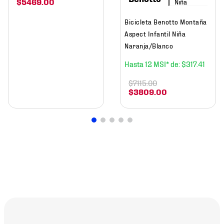
$
5469
.
00
Niña
Bicicleta Benotto Montaña
Aspect Infantil Niña
Naranja/Blanco
12
$
317
.
41
$
7115
.
00
$
3809
.
00