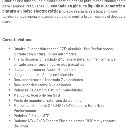
usuarios que buscan una bicicleta confiable tanto para rutas urbanas como
para caminos irregulares. Su
acabado en pintura líquida automotriz o
pintura en polvo electrostática
no solo realza la estética; sino que
también proporciona protección adicional contra la corrosión y el desgaste
diario.
Características
:
Cuadro: Suspensión rodado 27.5; aluminio High Performance;
pintado con pintura líquida automotiva
Tijera: Suspensión; rodado 27.5; acero Beta High Performance;
pintado con pintura en polvo electrostática
Juego de dirección: Acero Hi-Ten 1 1/8
Juego de centro: Acero embalerado
Desviador trasero: Indexado 7 velocidades
Desviador delantero: 3 velocidades
Palancas de cambio: Gatillo 21 velocidades
Manubrio: Acero Hi-Ten MTB
Poste de manubrio: Extensión de aluminio
Multiplicación: Triple 24X34X42Tx170L acero Beta High
Performance
Pedales: Plástico MTB
Cadena: 1/2 x 3/32 Frenos: Disco delantero Ø160mm y trasero
Ø140mm