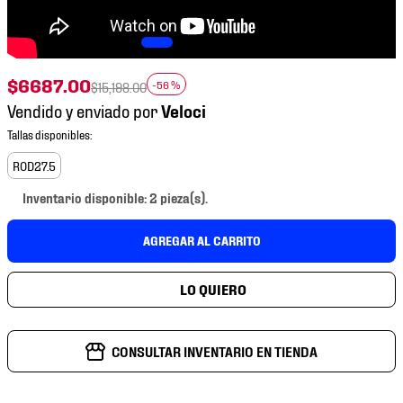
7
.
mochilas
8
.
tenis niño
9
.
chivas
$
6687
.
00
-
56 %
$
15
,
198
.
00
10
.
tenis nike
Vendido y enviado por
ROD27.5
Inventario disponible: 2 pieza(s).
AGREGAR AL CARRITO
CONSULTAR INVENTARIO EN TIENDA