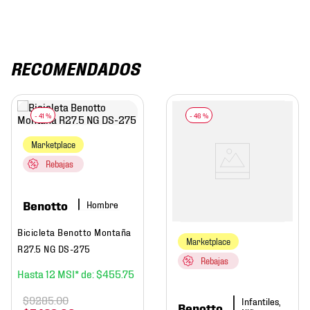
RECOMENDADOS
-
41 %
-
46 %
Marketplace
Rebajas
Benotto
Hombre
Bicicleta Benotto Montaña
Marketplace
R27.5 NG DS-275
Rebajas
12
$
455
.
75
$
9285
.
00
Infantiles,
Benotto