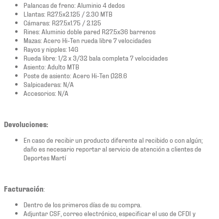
Palancas de freno: Aluminio 4 dedos
Llantas: R27.5x2.125 / 2.30 MTB
Cámaras: R27.5x1.75 / 2.125
Rines: Aluminio doble pared R27.5x36 barrenos
Mazas: Acero Hi-Ten rueda libre 7 velocidades
Rayos y nipples: 14G
Rueda libre: 1/2 x 3/32 bala completa 7 velocidades
Asiento: Adulto MTB
Poste de asiento: Acero Hi-Ten Ø28.6
Salpicaderas: N/A
Accesorios: N/A
Devoluciones:
En caso de recibir un producto diferente al recibido o con algún;
daño es necesario reportar al servicio de atención a clientes de
Deportes Martí
Facturación
:
Dentro de los primeros días de su compra.
Adjuntar CSF, correo electrónico, especificar el uso de CFDI y