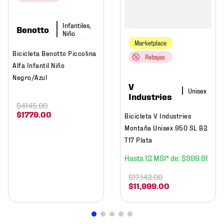
Infantiles,
Benotto
Niño
Marketplace
Bicicleta Benotto Piccolina
Rebajas
Alfa Infantil Niño
Negro/Azul
V
Industries
$
4145
.
00
$
1779
.
00
Bicicleta V Industries
Montaña Unisex 950 SL B2
T17 Plata
12
$
999
.
91
$
17
,
142
.
00
$
11
,
999
.
00