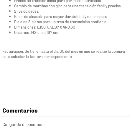
Frenos de tracción lineal para paradas controladas.
Cambio de marchas con giro para una transición fácil y precisa.
21 velocidades.
Rines de aleación para mayor durabilidad y menor peso.
Biela de 3 piezas para un tren de transmisión confiable.
Dimensiones: L.156 X AL.97 X ANC.60
Usuarios: 142 cm a 167 cm
Facturación: Se tiene hasta el día 30 del mes en que se realizó la compra
para solicitar la factura correspondiente.
Comentarios
Cargando el resumen…