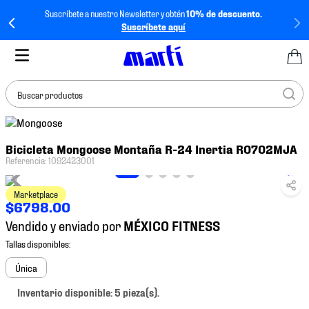
Suscríbete a nuestro Newsletter y obtén
10% de descuento.
Suscríbete aquí
Buscar productos
TÉRMINOS MÁS
Bicicleta Mongoose Montaña R-24 Inertia R0702MJA
BUSCADOS
Referencia
:
1092423001
1
.
tenis mujer
Marketplace
2
.
tenis hombre
$
6798
.
00
3
.
tenis
Vendido y enviado por
4
.
jersey
5
.
tenis futbol
Única
6
.
mochila
Inventario disponible: 5 pieza(s).