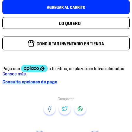
7
.
chivas
AGREGAR AL CARRITO
8
.
mochilas
9
.
tenis niño
10
.
tenis nike
CONSULTAR INVENTARIO EN TIENDA
Consulta opciones de pago