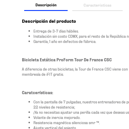
Descripción
Características
Descripción del producto
Entrega de 3-7 días hábiles.
Instalación sin costo CDMX, para el resto de la República n
Garantía, 1 año en defectos de fábrica.
Bicicleta Estática ProForm Tour De France CSC
A diferencia de otras bicicletas, la Tour de France CSC viene con 
membresía de iFIT gratis.
Caratcerísticas:
Con la pantalla de 7 pulgadas, nuestros entrenadores de p
22 niveles de resistencia;
¡Ya no necesitas ajustar una perilla cada vez que deseas us
Volante de inercia mejorado.
Resistencia magnética silenciosa smr ™.
Ajuste vertical del asiento.