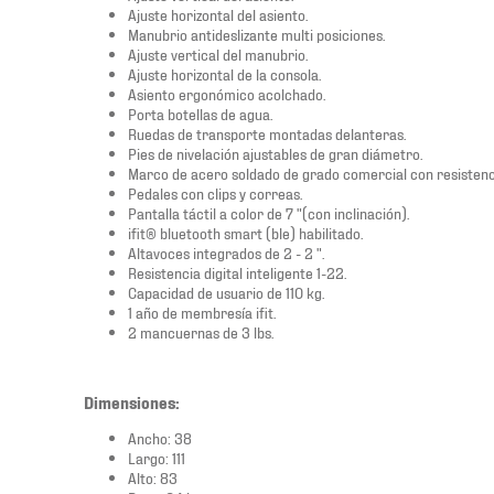
Ajuste horizontal del asiento.
Manubrio antideslizante multi posiciones.
Ajuste vertical del manubrio.
Ajuste horizontal de la consola.
Asiento ergonómico acolchado.
Porta botellas de agua.
Ruedas de transporte montadas delanteras.
Pies de nivelación ajustables de gran diámetro.
Marco de acero soldado de grado comercial con resistenci
Pedales con clips y correas.
Pantalla táctil a color de 7 "(con inclinación).
ifit® bluetooth smart (ble) habilitado.
Altavoces integrados de 2 - 2 ".
Resistencia digital inteligente 1-22.
Capacidad de usuario de 110 kg.
1 año de membresía ifit.
2 mancuernas de 3 lbs.
Dimensiones:
Ancho: 38
Largo: 111
Alto: 83