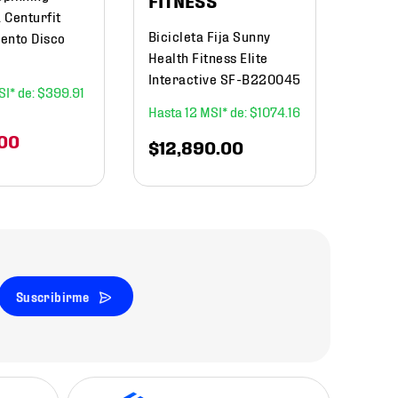
FITNESS
 Centurfit
Bicicleta Fija Sunny
ento Disco
Health Fitness Elite
Interactive SF-B220045
$
399
.
91
12
$
1074
.
16
00
$
12
,
890
.
00
Suscribirme