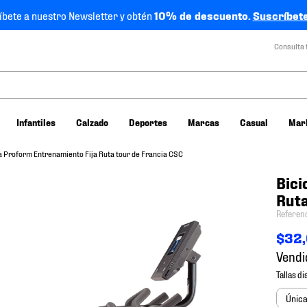
íbete a nuestro Newsletter y obtén
10% de descuento.
Suscríbete
Consulta 
Infantiles
Calzado
Deportes
Marcas
Casual
Mar
a Proform Entrenamiento Fija Ruta tour de Francia CSC
Bici
Ruta
Referen
$
32
,
Vendi
Únic