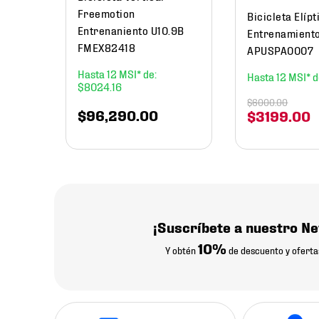
Freemotion
Bicicleta Elíp
Entrenaniento U10.9B
Entrenamient
FMEX82418
APUSPA0007
12
12
$
8024
.
16
$
6000
.
00
$
96
,
290
.
00
$
3199
.
00
¡Suscríbete a nuestro Ne
10%
Y obtén
de descuento y oferta