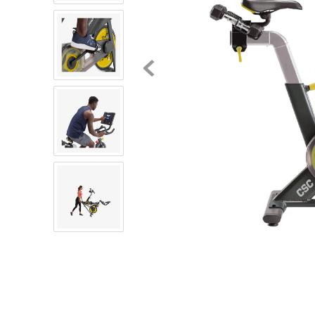
8
.
tenis niño
9
.
chivas
10
.
tenis nike