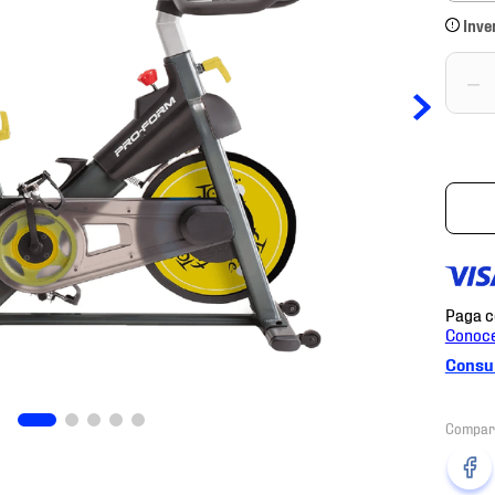
Inve
－
Consul