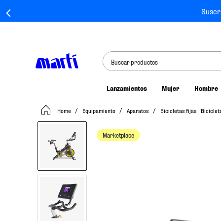
Suscr
Buscar productos
Lanzamientos
Mujer
Hombre
TÉRMINOS MÁS BUSCADOS
Equipamiento
Aparatos
Bicicletas fijas
Biciclet
1
.
tenis mujer
2
.
tenis hombre
Marketplace
3
.
tenis
4
.
tenis futbol
5
.
mochila
6
.
jersey
7
.
mochilas