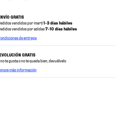
ENVÍO GRATIS
edidos vendidos por martí
1-3 días hábiles
edidos vendidos por adidas
7-10 días hábiles
ondiciones de entrega
EVOLUCIÓN GRATIS
 no te gusta o no te queda bien, devuélvelo
onoce más información