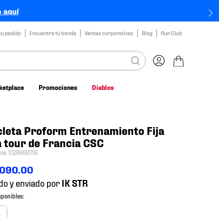
 aquí
tu pedido
Encuentra tu tienda
Ventas corporativas
Blog
Run Club
ketplace
Promociones
Diablos
cleta Proform Entrenamiento Fija
 tour de Francia CSC
cia
:
1129698718
090
.
00
do y enviado por
a