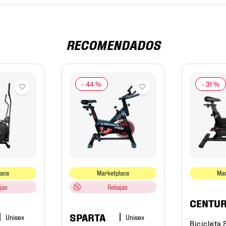
RECOMENDADOS
-
44 %
-
31 %
lace
Marketplace
Mar
jas
Rebajas
CENTUR
SPARTA
Bicicleta 