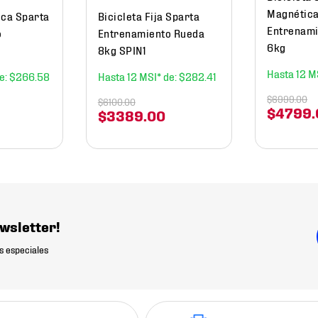
Magnética
tica Sparta
Bicicleta Fija Sparta
Entrenami
o
Entrenamiento Rueda
6kg
8kg SPIN1
12
$
266
.
58
12
$
282
.
41
$
6999
.
00
$
6100
.
00
$
4799
.
$
3389
.
00
wsletter!
s especiales