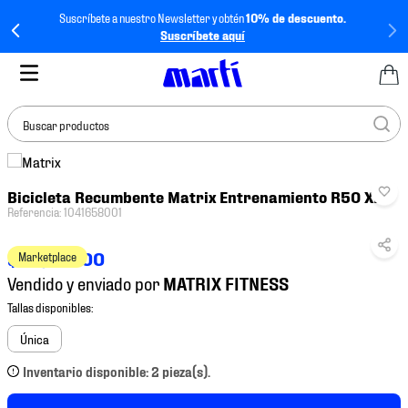
Suscríbete a nuestro Newsletter y obtén
10% de descuento.
Suscríbete aquí
Buscar productos
TÉRMINOS MÁS
Bicicleta Recumbente Matrix Entrenamiento R50 XER
BUSCADOS
Referencia
:
1041658001
1
.
tenis mujer
$
86
,
431
.
00
Marketplace
2
.
tenis hombre
Vendido y enviado por
3
.
tenis
4
.
tenis futbol
Única
5
.
jersey
Inventario disponible: 2 pieza(s).
6
.
mochila