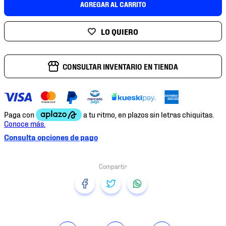
AGREGAR AL CARRITO
7
.
chivas
8
.
mochilas
9
.
tenis niño
10
.
tenis nike
CONSULTAR INVENTARIO EN TIENDA
Consulta opciones de pago