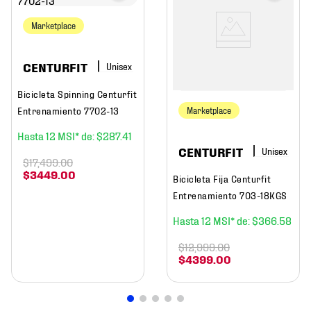
Marketplace
CENTURFIT
Bicicleta Spinning Centurfit
Entrenamiento 7702-13
Marketplace
12
$
287
.
41
CENTURFIT
$
17
,
499
.
00
$
3449
.
00
Bicicleta Fija Centurfit
Entrenamiento 703-18KGS
12
$
366
.
58
$
12
,
999
.
00
$
4399
.
00