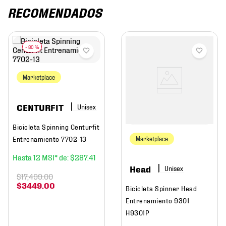
RECOMENDADOS
-
80 %
Marketplace
CENTURFIT
Bicicleta Spinning Centurfit
Entrenamiento 7702-13
Marketplace
12
$
287
.
41
Head
$
17
,
499
.
00
$
3449
.
00
Bicicleta Spinner Head
Entrenamiento 9301
H9301P