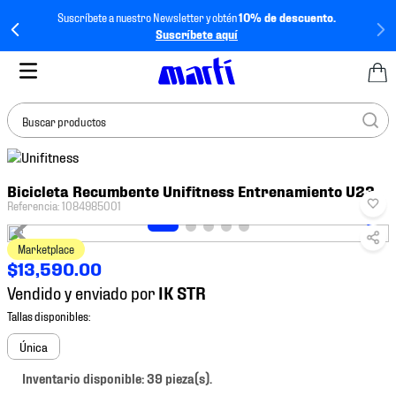
Suscríbete a nuestro Newsletter y obtén
10% de descuento.
Suscríbete aquí
Buscar productos
TÉRMINOS MÁS
Bicicleta Recumbente Unifitness Entrenamiento U23
BUSCADOS
Referencia
:
1084985001
1
.
tenis mujer
Marketplace
2
.
tenis hombre
$
13
,
590
.
00
3
.
tenis
Vendido y enviado por
4
.
tenis futbol
5
.
mochila
Única
6
.
jersey
Inventario disponible: 39 pieza(s).