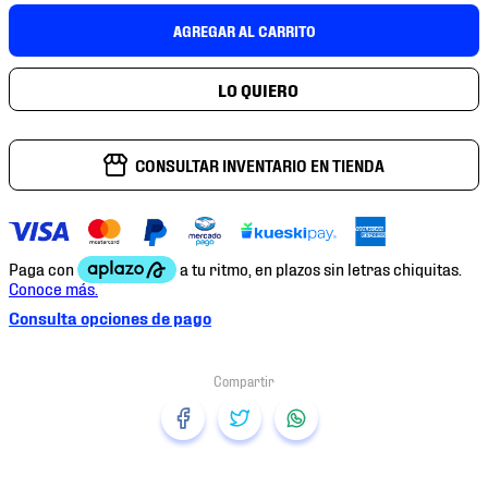
7
.
mochilas
AGREGAR AL CARRITO
8
.
tenis niño
9
.
chivas
10
.
tenis nike
CONSULTAR INVENTARIO EN TIENDA
Consulta opciones de pago