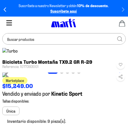
Suscríbete a nuestro Newsletter y obtén
10% de descuento.
Suscríbete aquí
Buscar productos
TÉRMINOS MÁS
Bicicleta Turbo Montaña TX9.2 GR R-29
BUSCADOS
Referencia
:
1077393001
1
.
tenis mujer
Marketplace
2
.
tenis hombre
$
15
,
249
.
00
3
.
tenis
Vendido y enviado por
4
.
tenis futbol
5
.
jersey
Única
6
.
mochila
Inventario disponible: 9 pieza(s).