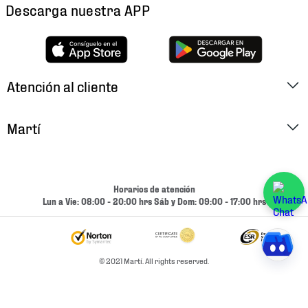
Descarga nuestra APP
Atención al cliente
Factura Electrónica
Martí
Preguntas Frecuentes
Historia
Métodos de Pago
Ubica tu Tienda
Horarios de atención
Cambios y Devoluciones
Lun a Vie: 08:00 - 20:00 hrs Sáb y Dom: 09:00 - 17:00 hrs
Aviso de Privacidad
Contacto
Términos y Condiciones
Condiciones de Entrega
© 2021 Martí. All rights reserved.
Promociones
Condiciones de Entrega y Devolución Marketplace
Experiencias