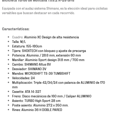
Equipada con el audaz sistema Shimano, es la elección ideal para ciclistas
versátiles que buscan destacar en cada recorrido.
Características:
Cuadro:
Aluminio XC Design de alta resistencia
Talla: M/L
Estatura: 155-180cm
Tijera: SHOXTECH con bloqueo y ajuste de precarga
Potencia: Aluminio / 28.6 mm, extensión 60 mm
Manillar: Aluminio Sport design 31.8 mm / 700 mm
Cambio: SHIMANO Altus 8V
Desviador: SHIMANO 3V
Mandos: MICROSHIFT TS-39 TUMBSHIFT
Velocidades: 24
Multiplicación: Triple 42/34/24 con palanca de ALUMINIO de 170
mm
Casette: ATA 14-32T
Freno: Disco mecánicos de 160 mm / Caliper ALUMINIO
Asiento: TURBO High Sport 28 cm
Poste asiento: Aluminio 27.2 x 350 mm.
Rines: Aluminio 36 H DOBLE PARED