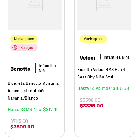
Marketplace
Marketplace
Rebajas
Veloci
Infantiles, Niña
Infantiles,
Benotto
Bicielta Veloci BMX Heart
Niña
Beat City Niña Azul
Bicicleta Benotto Montaña
12
$
186
.
58
Aspect Infantil Niña
Naranja/Blanco
$
5598
.
00
$
2239
.
00
12
$
317
.
41
$
7115
.
00
$
3809
.
00