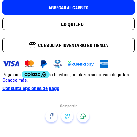
7
.
mochilas
AGREGAR AL CARRITO
8
.
chivas
9
.
tenis niño
10
.
tenis nike
CONSULTAR INVENTARIO EN TIENDA
Consulta opciones de pago