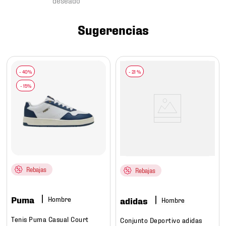
7
.
chivas
8
.
mochilas
Sugerencias
9
.
tenis niño
10
.
tenis nike
-
21 %
Rebajas
Rebajas
Puma
Hombre
adidas
Hombre
Tenis Puma Casual Court
Conjunto Deportivo adidas