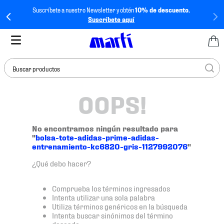
Suscríbete a nuestro Newsletter y obtén
10% de descuento.
Suscríbete aquí
Buscar productos
OOPS!
TÉRMINOS MÁS
BUSCADOS
1
.
tenis mujer
No encontramos ningún resultado para
"
bolsa-tote-adidas-prime-adidas-
2
.
tenis hombre
entrenamiento-kc6820-gris-1127992076
"
3
.
tenis
¿Qué debo hacer?
4
.
tenis futbol
Comprueba los términos ingresados
5
.
jersey
Intenta utilizar una sola palabra
Utiliza términos genéricos en la búsqueda
6
.
mochila
Intenta buscar sinónimos del término
deseado