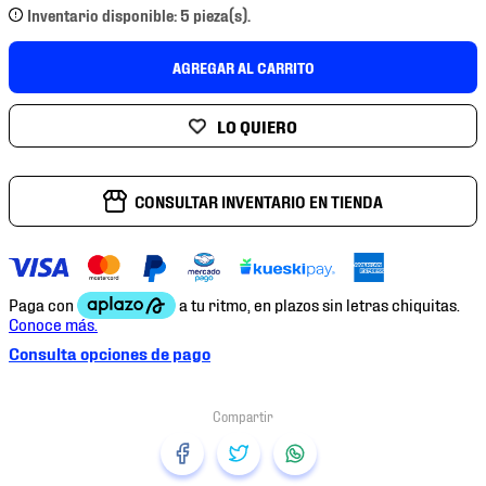
7
.
mochilas
Inventario disponible: 5 pieza(s).
8
.
chivas
AGREGAR AL CARRITO
9
.
tenis niño
10
.
tenis nike
CONSULTAR INVENTARIO EN TIENDA
Consulta opciones de pago