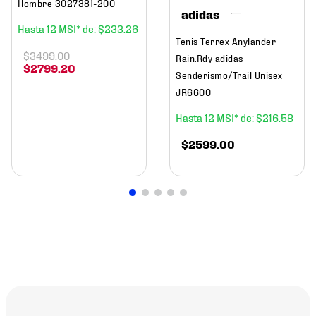
Hombre 3027381-200
adidas
12
$
233
.
26
Tenis Terrex Anylander
$
3499
.
00
Rain.Rdy adidas
$
2799
.
20
Senderismo/Trail Unisex
JR6600
12
$
216
.
58
$
2599
.
00