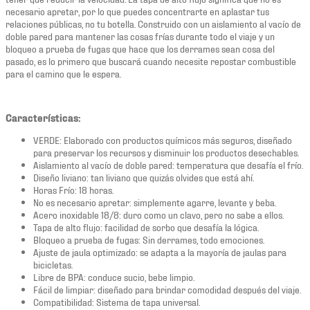
necesario apretar, por lo que puedes concentrarte en aplastar tus
relaciones públicas, no tu botella. Construido con un aislamiento al vacío de
doble pared para mantener las cosas frías durante todo el viaje y un
bloqueo a prueba de fugas que hace que los derrames sean cosa del
pasado, es lo primero que buscará cuando necesite repostar combustible
para el camino que le espera.
Características:
VERDE: Elaborado con productos químicos más seguros, diseñado
para preservar los recursos y disminuir los productos desechables.
Aislamiento al vacío de doble pared: temperatura que desafía el frío.
Diseño liviano: tan liviano que quizás olvides que está ahí.
Horas Frío: 18 horas.
No es necesario apretar: simplemente agarre, levante y beba.
Acero inoxidable 18/8: duro como un clavo, pero no sabe a ellos.
Tapa de alto flujo: facilidad de sorbo que desafía la lógica.
Bloqueo a prueba de fugas: Sin derrames, todo emociones.
Ajuste de jaula optimizado: se adapta a la mayoría de jaulas para
bicicletas.
Libre de BPA: conduce sucio, bebe limpio.
Fácil de limpiar: diseñado para brindar comodidad después del viaje.
Compatibilidad: Sistema de tapa universal.