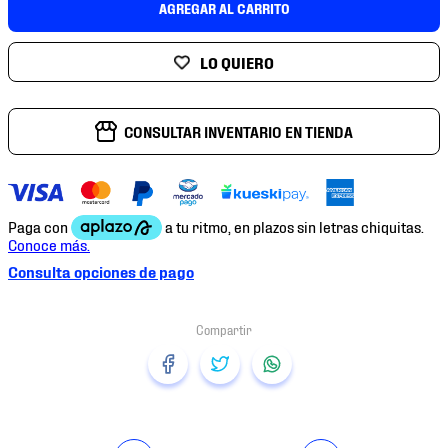
AGREGAR AL CARRITO
7
.
chivas
8
.
mochilas
9
.
tenis niño
10
.
tenis nike
CONSULTAR INVENTARIO EN TIENDA
Consulta opciones de pago