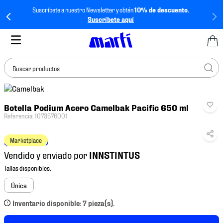
Suscríbete a nuestro Newsletter y obtén
10% de descuento.
Suscríbete aquí
Buscar productos
TÉRMINOS MÁS
Botella Podium Acero Camelbak Pacific 650 ml
BUSCADOS
Referencia
:
1073576001
1
.
tenis mujer
$
1099
.
00
Marketplace
2
.
tenis hombre
Vendido y enviado por
3
.
tenis
4
.
jersey
Única
5
.
tenis futbol
Inventario disponible: 7 pieza(s).
6
.
mochila