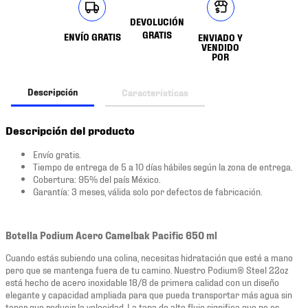
DEVOLUCIÓN
GRATIS
ENVÍO GRATIS
ENVIADO Y
VENDIDO
POR
Descripción
Características
Descripción del producto
Envío gratis.
Tiempo de entrega de 5 a 10 días hábiles según la zona de entrega.
Cobertura: 95% del país México.
Garantía: 3 meses, válida solo por defectos de fabricación.
Botella Podium Acero Camelbak Pacific 650 ml
Cuando estás subiendo una colina, necesitas hidratación que esté a mano
pero que se mantenga fuera de tu camino. Nuestro Podium® Steel 22oz
está hecho de acero inoxidable 18/8 de primera calidad con un diseño
elegante y capacidad ampliada para que pueda transportar más agua sin
tener que reducir la velocidad. La tapa de alto flujo significa que no es