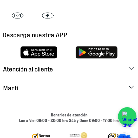
Descarga nuestra APP
Atención al cliente
Factura Electrónica
Martí
Preguntas Frecuentes
Historia
Métodos de Pago
Ubica tu Tienda
Horarios de atención
Cambios y Devoluciones
Lun a Vie: 08:00 - 20:00 hrs Sáb y Dom: 09:00 - 17:00 hrs
Aviso de Privacidad
Contacto
Términos y Condiciones