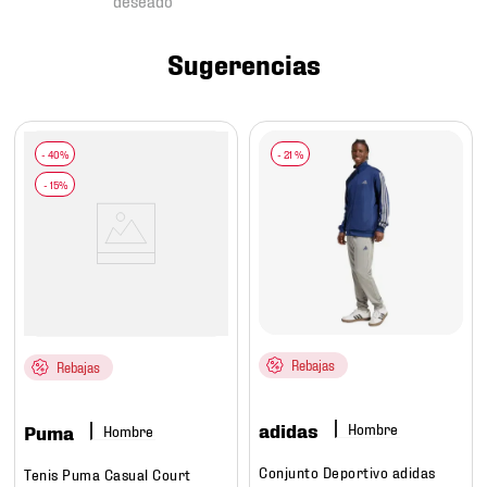
7
.
mochilas
8
.
chivas
Sugerencias
9
.
tenis niño
10
.
tenis nike
-
21 %
Rebajas
Rebajas
adidas
Hombre
Puma
Hombre
Conjunto Deportivo adidas
Tenis Puma Casual Court