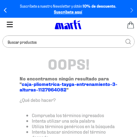
Suscríbete a nuestro Newsletter y obtén
10% de descuento.
Suscríbete aquí
Buscar productos
OOPS!
TÉRMINOS MÁS
BUSCADOS
1
.
tenis mujer
No encontramos ningún resultado para
"
caja-pliometrica-tayga-entrenamiento-3-
2
.
tenis hombre
alturas-1127964082
"
3
.
tenis
¿Qué debo hacer?
4
.
tenis futbol
Comprueba los términos ingresados
5
.
mochila
Intenta utilizar una sola palabra
Utiliza términos genéricos en la búsqueda
6
.
jersey
Intenta buscar sinónimos del término
deseado