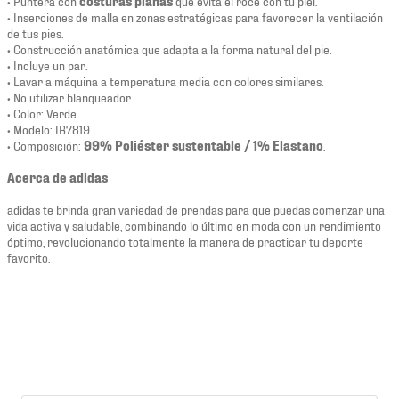
• Puntera con
costuras planas
que evita el roce con tu piel.
• Inserciones de malla en zonas estratégicas para favorecer la ventilación
de tus pies.
• Construcción anatómica que adapta a la forma natural del pie.
• Incluye un par.
• Lavar a máquina a temperatura media con colores similares.
• No utilizar blanqueador.
• Color: Verde.
• Modelo: IB7819
• Composición:
99% Poliéster sustentable / 1% Elastano
.
Acerca de adidas
adidas te brinda gran variedad de prendas para que puedas comenzar una
vida activa y saludable, combinando lo último en moda con un rendimiento
óptimo, revolucionando totalmente la manera de practicar tu deporte
favorito.