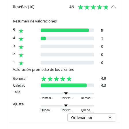
Reseñas
(
10
)
4.9
Resumen de valoraciones
5
9
4
1
3
0
2
0
1
0
Valoración promedio de los clientes
General
4.9
Calidad
4.3
Talla
Demasiado pequeño
Perfecto
Demasiado grande
Ajuste
Queda ajustado
Perfecto
Queda holgado