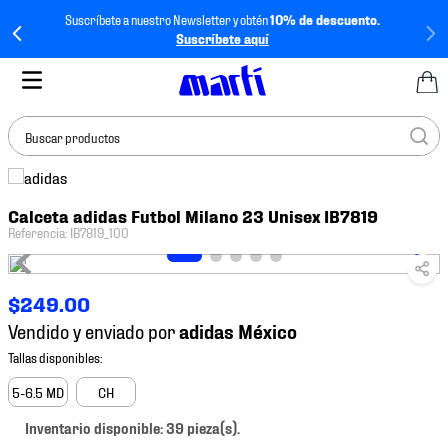
Suscríbete a nuestro Newsletter y obtén
10% de descuento.
Suscríbete aquí
Buscar productos
TÉRMINOS MÁS
Calceta adidas Futbol Milano 23 Unisex IB7819
BUSCADOS
Referencia
:
IB7819_100
1
.
tenis mujer
2
.
tenis hombre
$
249
.
00
3
.
tenis
Vendido y enviado por
4
.
jersey
5
.
tenis futbol
5-6.5 MD
CH
6
.
mochila
Inventario disponible: 39 pieza(s).