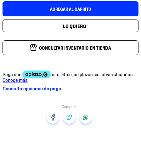
7
.
chivas
AGREGAR AL CARRITO
8
.
mochilas
9
.
tenis niño
10
.
tenis nike
CONSULTAR INVENTARIO EN TIENDA
Consulta opciones de pago