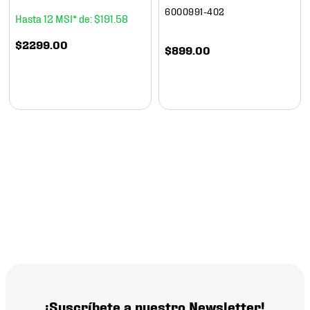
6000991-402
12
$
191
.
58
$
2299
.
00
$
899
.
00
¡Suscríbete a nuestro Newsletter!