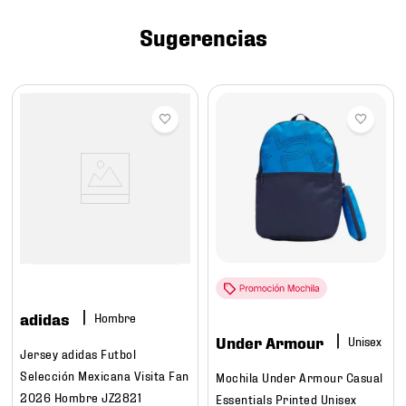
7
.
mochilas
Sugerencias
8
.
chivas
9
.
tenis niño
10
.
tenis nike
adidas
Hombre
Under Armour
Jersey adidas Futbol
Selección Mexicana Visita Fan
Mochila Under Armour Casual
2026 Hombre JZ2821
Essentials Printed Unisex