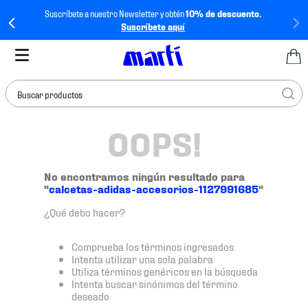
Suscríbete a nuestro Newsletter y obtén
10% de descuento.
Suscríbete aquí
Buscar productos
OOPS!
TÉRMINOS MÁS
BUSCADOS
1
.
tenis mujer
No encontramos ningún resultado para
"
calcetas-adidas-accesorios-1127991685
"
2
.
tenis hombre
¿Qué debo hacer?
3
.
tenis
4
.
tenis futbol
Comprueba los términos ingresados
Intenta utilizar una sola palabra
5
.
jersey
Utiliza términos genéricos en la búsqueda
Intenta buscar sinónimos del término
6
.
mochila
deseado