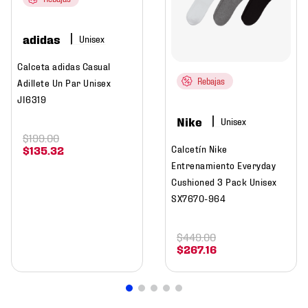
adidas
Calceta adidas Casual
Rebajas
Adillete Un Par Unisex
JI6319
Nike
$
199
.
00
Calcetín Nike
$
135
.
32
Entrenamiento Everyday
Cushioned 3 Pack Unisex
SX7670-964
$
449
.
00
$
267
.
16