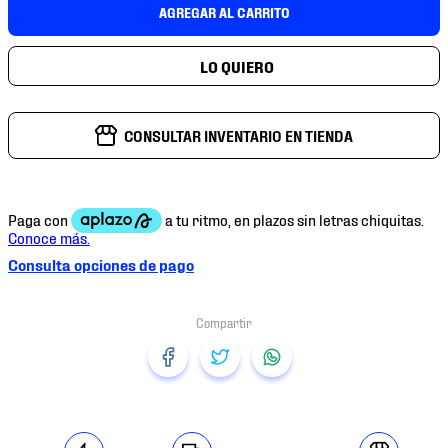
7
.
mochilas
AGREGAR AL CARRITO
8
.
chivas
9
.
tenis niño
10
.
tenis nike
CONSULTAR INVENTARIO EN TIENDA
Consulta opciones de pago