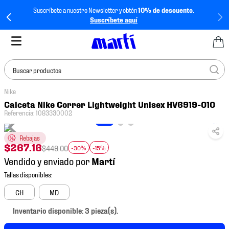
Suscríbete a nuestro Newsletter y obtén
10% de descuento.
Suscríbete aquí
Buscar productos
Nike
TÉRMINOS MÁS
Calceta Nike Correr Lightweight Unisex HV6919-010
BUSCADOS
Referencia
:
1083330002
1
.
tenis mujer
Rebajas
2
.
tenis hombre
$
267
.
16
$
449
.
00
-30%
-15%
Vendido y enviado por
3
.
tenis
4
.
tenis futbol
CH
MD
5
.
jersey
Inventario disponible: 3 pieza(s).
6
.
mochila