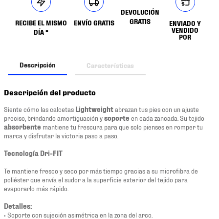
DEVOLUCIÓN
GRATIS
RECIBE EL MISMO
ENVÍO GRATIS
ENVIADO Y
VENDIDO
DÍA *
POR
Descripción
Características
Descripción del producto
Siente cómo las calcetas
Lightweight
abrazan tus pies con un ajuste
preciso, brindando amortiguación y
soporte
en cada zancada. Su tejido
absorbente
mantiene tu frescura para que solo pienses en romper tu
marca y disfrutar la victoria paso a paso.
Tecnología Dri-FIT
Te mantiene fresco y seco por más tiempo gracias a su microfibra de
poliéster que envía el sudor a la superficie exterior del tejido para
evaporarlo más rápido.
Detalles:
• Soporte con sujeción asimétrica en la zona del arco.