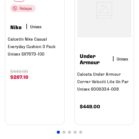
Rebajas
Nike
Calcetín Nike Casual
Everyday Cushion 3 Pack
Unisex SX7673-100
Under
Armour
$
449
.
00
Calceta Under Armour
$
267
.
16
Correr Velociti Lite Un Par
Unisex 6009334-008
$
449
.
00