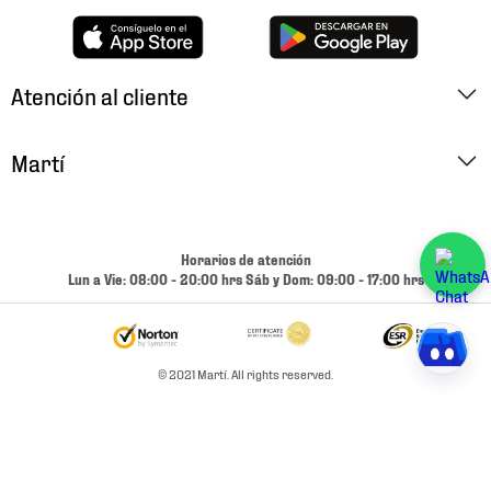
Atención al cliente
Factura Electrónica
Martí
Preguntas Frecuentes
Historia
Métodos de Pago
Ubica tu Tienda
Horarios de atención
Cambios y Devoluciones
Lun a Vie: 08:00 - 20:00 hrs Sáb y Dom: 09:00 - 17:00 hrs
Aviso de Privacidad
Contacto
Términos y Condiciones
Condiciones de Entrega
© 2021 Martí. All rights reserved.
Promociones
Condiciones de Entrega y Devolución Marketplace
Experiencias
Mapa del sitio
Bolsa De Trabajo