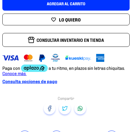
7
.
mochilas
AGREGAR AL CARRITO
8
.
chivas
9
.
tenis niño
10
.
tenis nike
CONSULTAR INVENTARIO EN TIENDA
Consulta opciones de pago