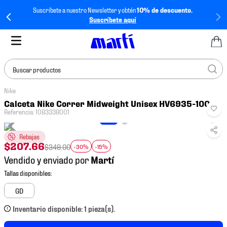
Suscríbete a nuestro Newsletter y obtén
10% de descuento.
Suscríbete aquí
Buscar productos
Nike
TÉRMINOS MÁS
Calceta Nike Correr Midweight Unisex HV6935-100
BUSCADOS
Referencia
:
1083338001
1
.
tenis mujer
Rebajas
2
.
tenis hombre
$
207
.
66
$
349
.
00
-30%
-15%
Vendido y enviado por
3
.
tenis
4
.
tenis futbol
GD
5
.
jersey
Inventario disponible: 1 pieza(s).
6
.
mochila