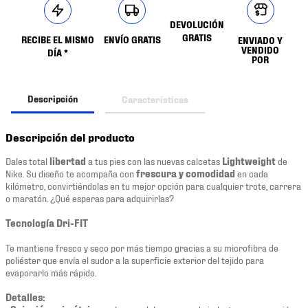
DEVOLUCIÓN
GRATIS
RECIBE EL MISMO
ENVÍO GRATIS
ENVIADO Y
VENDIDO
DÍA *
POR
Descripción
Características
Descripción del producto
Dales total
libertad
a tus pies con las nuevas calcetas
Lightweight
de
Nike. Su diseño te acompaña con
frescura y comodidad
en cada
kilómetro, convirtiéndolas en tu mejor opción para cualquier trote, carrera
o maratón. ¿Qué esperas para adquirirlas?
Tecnología Dri-FIT
Te mantiene fresco y seco por más tiempo gracias a su microfibra de
poliéster que envía el sudor a la superficie exterior del tejido para
evaporarlo más rápido.
Detalles: