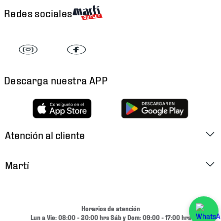
Redes sociales
Descarga nuestra APP
Atención al cliente
Factura Electrónica
Martí
Preguntas Frecuentes
Historia
Métodos de Pago
Ubica tu Tienda
Horarios de atención
Cambios y Devoluciones
Lun a Vie: 08:00 - 20:00 hrs Sáb y Dom: 09:00 - 17:00 hrs