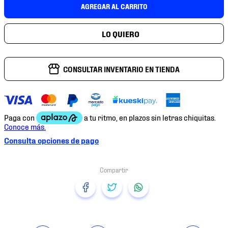
7
.
mochilas
AGREGAR AL CARRITO
8
.
chivas
9
.
tenis niño
10
.
tenis nike
CONSULTAR INVENTARIO EN TIENDA
Consulta opciones de pago