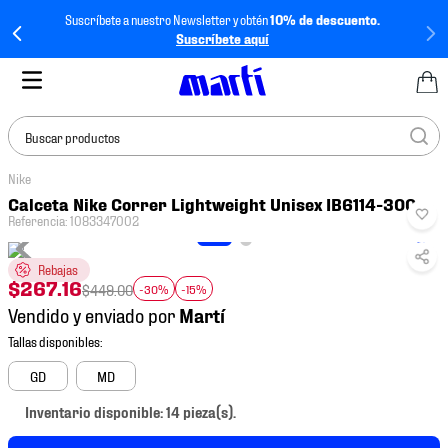
Suscríbete a nuestro Newsletter y obtén
10% de descuento.
Suscríbete aquí
Buscar productos
Nike
TÉRMINOS MÁS
Calceta Nike Correr Lightweight Unisex IB6114-300
BUSCADOS
Referencia
:
1083347002
1
.
tenis mujer
Rebajas
2
.
tenis hombre
$
267
.
16
$
449
.
00
-30%
-15%
Vendido y enviado por
3
.
tenis
4
.
tenis futbol
GD
MD
5
.
jersey
Inventario disponible: 14 pieza(s).
6
.
mochila