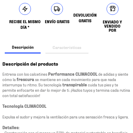
DEVOLUCIÓN
GRATIS
RECIBE EL MISMO
ENVÍO GRATIS
ENVIADO Y
VENDIDO
DÍA *
POR
Descripción
Características
Descripción del producto
Entrena con los calcetines
Performance CLIMACOOL
de adidas y siente
cómo la
frescura
se mantiene en cada movimiento para que nada
interrumpa tu ritmo. Su tecnología
transpirable
cuida tus pies y te
permite enfocarte en dar lo mejor de ti. ¡Hazlos tuyos y termina cada rutina
con total satisfacción!
Tecnología CLIMACOOL
Expulsa el sudor y mejora la ventilación para una sensación fresca y ligera.
Detalles:
• Construcción con al menos un 50% de material sustentable en beneficio