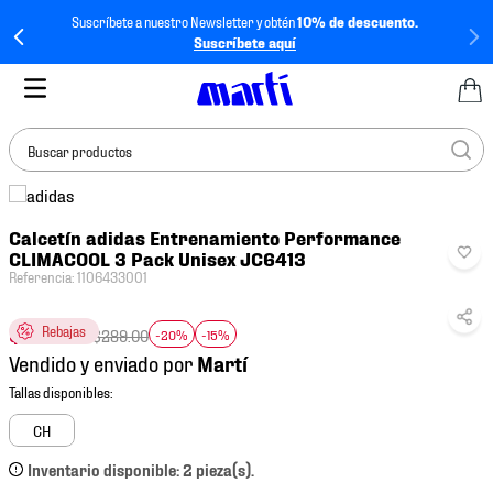
Suscríbete a nuestro Newsletter y obtén
10% de descuento.
Suscríbete aquí
Buscar productos
TÉRMINOS MÁS
Calcetín adidas Entrenamiento Performance
BUSCADOS
CLIMACOOL 3 Pack Unisex JC6413
1
.
tenis mujer
Referencia
:
1106433001
2
.
tenis hombre
$
196
.
52
Rebajas
$
289
.
00
-20%
-15%
3
.
tenis
Vendido y enviado por
4
.
tenis futbol
5
.
jersey
CH
6
.
mochila
Inventario disponible: 2 pieza(s).