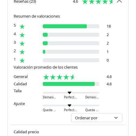
Reseñas
(
23
)
4.6
Resumen de valoraciones
5
18
4
2
3
2
2
1
1
0
Valoración promedio de los clientes
General
4.6
Calidad
4.6
Talla
Demasiado pequeño
Perfecto
Demasiado grande
Ajuste
Queda ajustado
Perfecto
Queda holgado
Calidad precio