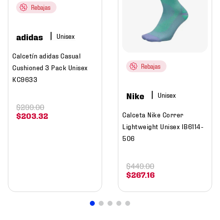
Rebajas
adidas
Calcetín adidas Casual
Rebajas
Cushioned 3 Pack Unisex
KC9633
Nike
$
299
.
00
Calceta Nike Correr
$
203
.
32
Lightweight Unisex IB6114-
506
$
449
.
00
$
267
.
16