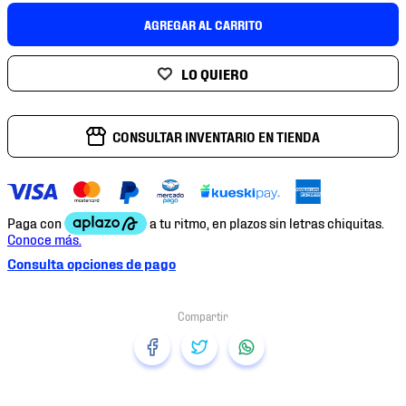
7
.
chivas
AGREGAR AL CARRITO
8
.
mochilas
9
.
tenis niño
10
.
tenis nike
CONSULTAR INVENTARIO EN TIENDA
Consulta opciones de pago