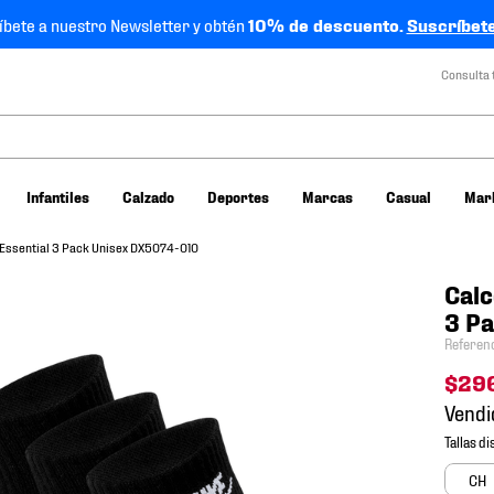
íbete a nuestro Newsletter y obtén
10% de descuento.
Suscríbete
Consulta 
Infantiles
Calzado
Deportes
Marcas
Casual
Mar
 Essential 3 Pack Unisex DX5074-010
Calc
3 P
Referen
$
29
Vendi
CH