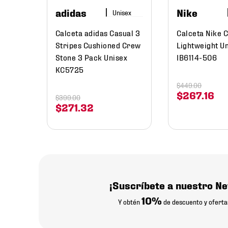
adidas
Nike
Calceta adidas Casual 3
Calceta Nike 
Stripes Cushioned Crew
Lightweight U
Stone 3 Pack Unisex
IB6114-506
KC5725
$
449
.
00
$
267
.
16
$
399
.
00
$
271
.
32
¡Suscríbete a nuestro Ne
10%
Y obtén
de descuento y oferta