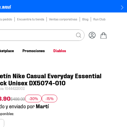
 aquí
tu pedido
Encuentra tu tienda
Ventas corporativas
Blog
Run Club
ketplace
Promociones
Diablos
etín Nike Casual Everyday Essential
ack Unisex DX5074-010
cia
:
1044422002
6
.
90
-30%
-15%
$
499
.
00
do y enviado por