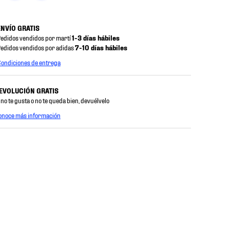
ENVÍO GRATIS
edidos vendidos por martí
1-3 días hábiles
edidos vendidos por adidas
7-10 días hábiles
ondiciones de entrega
EVOLUCIÓN GRATIS
 no te gusta o no te queda bien, devuélvelo
onoce más información