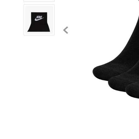
8
.
chivas
9
.
tenis niño
10
.
tenis nike