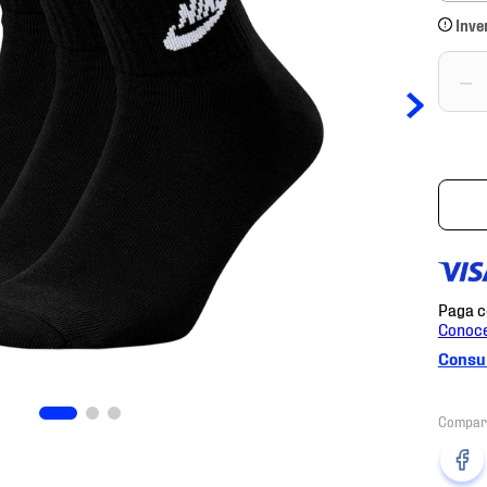
Inve
－
Consul