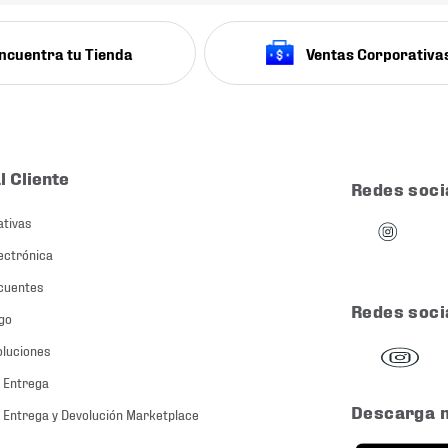
ncuentra tu Tienda
Ventas Corporativa
l Cliente
Redes soci
ativas
ectrónica
cuentes
Redes soci
go
oluciones
 Entrega
Descarga 
 Entrega y Devolución Marketplace