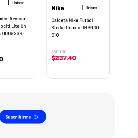
Nike
nder Armour
Calceta Nike Futbol
ociti Lite Un
Strike Unisex DH6620-
x 6009334-
010
$
399
.
00
$
237
.
40
0
Suscribirme