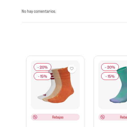
No hay comentarios.
bol
Rebajas
Reba