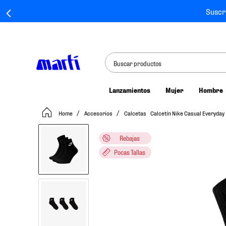
Suscr
Buscar productos
Lanzamientos
Mujer
Hombre
TÉRMINOS MÁS BUSCADOS
Accesorios
Calcetas
Calcetín Nike Casual Everyday
1
.
tenis mujer
2
.
tenis hombre
Rebajas
3
.
tenis
Pocas Tallas
4
.
tenis futbol
5
.
mochila
6
.
jersey
7
.
mochilas