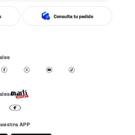
s
Consulta tu pedido
ales
ales
nuestra APP