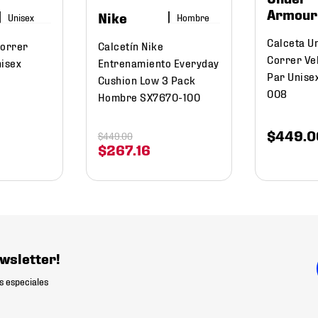
Armour
Nike
Hombre
Calceta U
Correr
Calcetín Nike
Correr Vel
nisex
Entrenamiento Everyday
Par Unise
Cushion Low 3 Pack
008
Hombre SX7670-100
$
449
.
0
$
449
.
00
$
267
.
16
wsletter!
s especiales